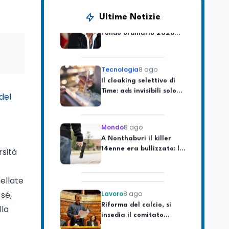
dei minatori morti a
Università statali, il
Marcinelle nel 1956
Ultime Notizie
Fondo ordinario 2026
sale a 9,415 miliardi, c'è
la firma della ministra
Bernini sul decreto
Tecnologia
8 ago
Il cloaking selettivo di
Time: ads invisibili solo
per i chatbot AI
 del
Mondo
8 ago
A Nonthaburi il killer
14enne era bullizzato: la
CZ-75 era del nonno
rsità
Lavoro
8 ago
ellate
Riforma del calcio, si
 sé,
insedia il comitato
lla
ristretto al Senato. La
soddisfazione del