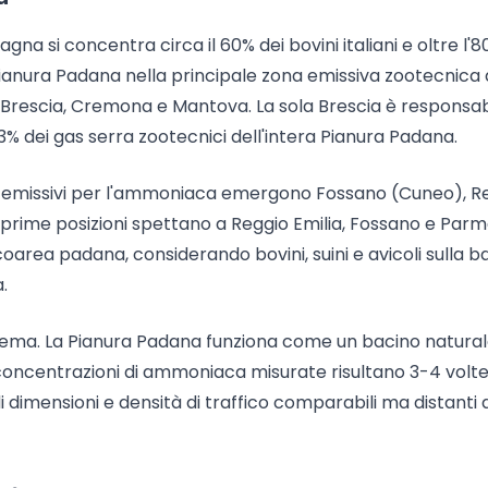
a si concentra circa il 60% dei bovini italiani e oltre l'8
Pianura Padana nella principale zona emissiva zootecnica 
i: Brescia, Cremona e Mantova. La sola Brescia è responsab
3% dei gas serra zootecnici dell'intera Pianura Padana.
iù emissivi per l'ammoniaca emergono Fossano (Cuneo), R
e prime posizioni spettano a Reggio Emilia, Fossano e Parma
ecoarea padana, considerando bovini, suini e avicoli sulla b
.
blema. La Pianura Padana funziona come un bacino natura
le concentrazioni di ammoniaca misurate risultano 3-4 volt
di dimensioni e densità di traffico comparabili ma distanti 