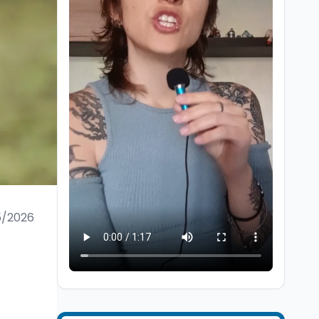
Lavoro
8 ago
Riforma del calcio, si
insedia il comitato
ristretto al Senato. La
soddisfazione del
5/2026
senatore di Forza Italia,
Mondo
8 ago
Mario Occhiuto
L'8 agosto è la Giornata
europea in memoria
delle vittime del lavoro.
Istituita dal Parlamento
di Strasburgo in ricordo
Università
8 ago