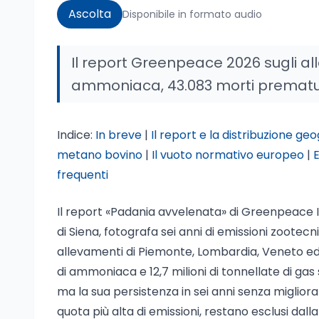
Ascolta
Disponibile in formato audio
Il report Greenpeace 2026 sugli al
ammoniaca, 43.083 morti premature 
Indice:
In breve
|
Il report e la distribuzione ge
metano bovino
|
Il vuoto normativo europeo
|
frequenti
Il report «Padania avvelenata» di Greenpeace It
di Siena, fotografa sei anni di emissioni zootecnic
allevamenti di Piemonte, Lombardia, Veneto e
di ammoniaca e 12,7 milioni di tonnellate di gas s
ma la sua persistenza in sei anni senza migliorame
quota più alta di emissioni, restano esclusi dalla