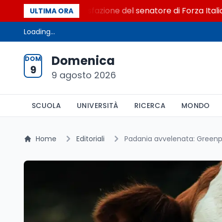
l Senato. La soddisfazione del senatore di Forza Italia, Mari
ULTIMA ORA
Loading...
Domenica
DOM
9
9 agosto 2026
SCUOLA
UNIVERSITÀ
RICERCA
MONDO
Home
Editoriali