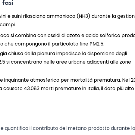
 fasi
vini e suini rilasciano ammoniaca (NH3) durante la gestione
 campi.
niaca si combina con ossidi di azoto e acido solforico prodo
nio che compongono il particolato fine PM2.5.
ogia chiusa della pianura impedisce la dispersione degli
M2.5 si concentrano nelle aree urbane adiacenti alle zone
ipale inquinante atmosferico per mortalità prematura. Nel 2
ha causato 43.083 morti premature in Italia, il dato più alto
e quantifica il contributo del metano prodotto durante l