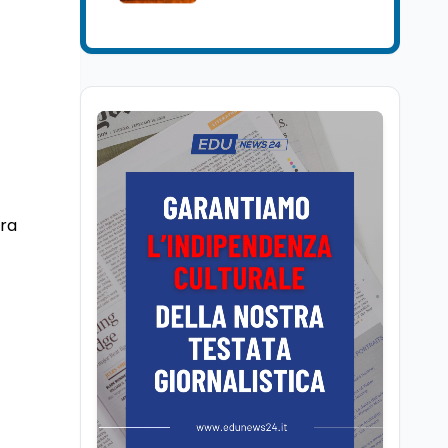
senatore di Forza Italia,
Mondo
8 ago
Mario Occhiuto
L'8 agosto è la Giornata
europea in memoria
delle vittime del lavoro.
Istituita dal Parlamento
di Strasburgo in ricordo
Università
8 ago
dei minatori morti a
Università statali, il
Marcinelle nel 1956
Fondo ordinario 2026
sale a 9,415 miliardi, c'è
la firma della ministra
ura
Bernini sul decreto
Tecnologia
8 ago
Il cloaking selettivo di
Time: ads invisibili solo
per i chatbot AI
Mondo
8 ago
A Nonthaburi il killer
14enne era bullizzato: la
CZ-75 era del nonno