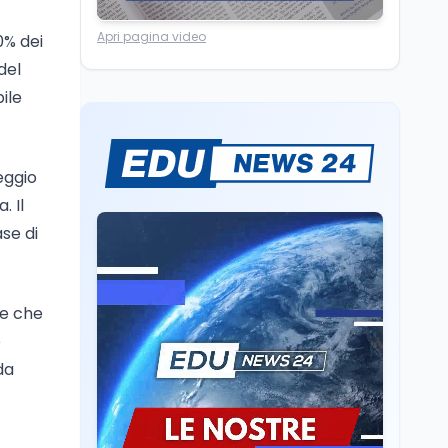
Lavoro
8 ago
Apri pagina video
0% dei
Riforma del calcio, si
insedia il comitato
del
ristretto al Senato. La
ile
soddisfazione del
senatore di Forza Italia,
Mondo
8 ago
Mario Occhiuto
L'8 agosto è la Giornata
eggio
europea in memoria
delle vittime del lavoro.
. Il
Istituita dal Parlamento
ase di
di Strasburgo in ricordo
Università
8 ago
dei minatori morti a
Università statali, il
Marcinelle nel 1956
Fondo ordinario 2026
sale a 9,415 miliardi, c'è
le che
la firma della ministra
e
Bernini sul decreto
Tecnologia
8 ago
da
Il cloaking selettivo di
Time: ads invisibili solo
per i chatbot AI