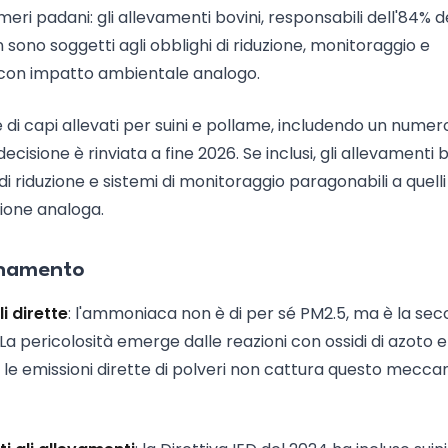
meri padani: gli allevamenti bovini, responsabili dell'84% d
sono soggetti agli obblighi di riduzione, monitoraggio e
li con impatto ambientale analogo.
 di capi allevati per suini e pollame, includendo un numer
 decisione è rinviata a fine 2026. Se inclusi, gli allevamenti 
di riduzione e sistemi di monitoraggio paragonabili a quelli
sione analoga.
uinamento
i dirette
: l'ammoniaca non è di per sé PM2.5, ma è la se
. La pericolosità emerge dalle reazioni con ossidi di azoto 
o le emissioni dirette di polveri non cattura questo mecc