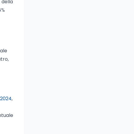
 della
84%
rale
tro,
 2024
,
ntuale