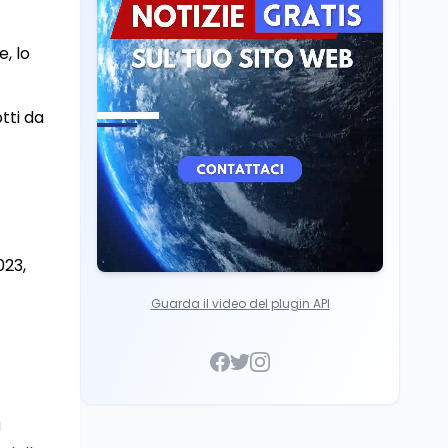
Mondo
8 ago
A Nonthaburi il killer
, lo
14enne era bullizzato: la
CZ-75 era del nonno
tti da
023,
Guarda il video del plugin API
a