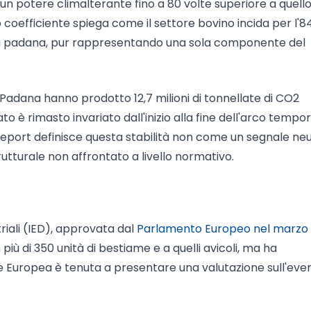
 un potere climalterante fino a 80 volte superiore a quello
 coefficiente spiega come il settore bovino incida per l'
cnia padana, pur rappresentando una sola componente del
ra Padana hanno prodotto 12,7 milioni di tonnellate di CO2
to è rimasto invariato dall'inizio alla fine dell'arco tempo
Il report definisce questa stabilità non come un segnale neu
utturale non affrontato a livello normativo.
triali (IED), approvata dal
Parlamento Europeo nel marzo
n più di 350 unità di bestiame e a quelli avicoli, ma ha
e Europea è tenuta a presentare una valutazione sull'eve