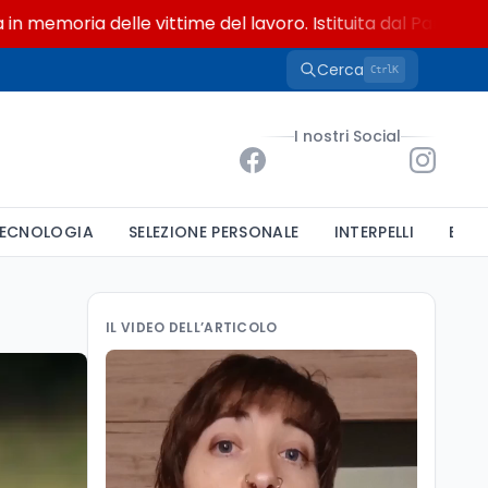
ria delle vittime del lavoro. Istituita dal Parlamento di S
Cerca
K
Ctrl
I nostri Social
ECNOLOGIA
SELEZIONE PERSONALE
INTERPELLI
BAND
IL VIDEO DELL’ARTICOLO