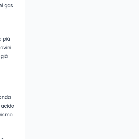
ei gas
o più
bovini
 già
conda
e acido
anismo