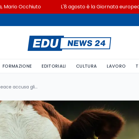
o Occhiuto
L'8 agosto è la Giornata europea in memo
FORMAZIONE
EDITORIALI
CULTURA
LAVORO
T
Padania avvelenata: Greenpeace accusa gli allevamenti intensivi