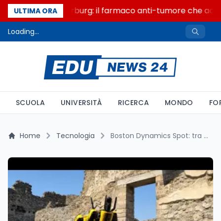
Un secolo di Warburg: il farmaco anti-tumore che accend
ULTIMA ORA
Loading...
SCUOLA
UNIVERSITÀ
RICERCA
MONDO
FO
Home
Tecnologia
Boston Dynamics Spot: tra backflip spettacolari e rivoluzione dell’industria grazie al robot quadrupede