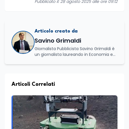
Pubblicato il: 28 agosto 2025 alle ore 09:12
Articolo creato da
Savino Grimaldi
Giornalista Pubblicista Savino Grimaldi è
un giornalista laureando in Economia e
Commercio, con una solida esperienza
maturata nel settore della formazione.
Da anni lavora con competenza
nell’ambito della formazione
professionale, distinguendosi per una
Articoli Correlati
conoscenza approfondita delle politiche
attive del lavoro e delle dinamiche che
legano istruzione, occupazione e
sviluppo delle competenze. Alla
preparazione economica e professionale
affianca una grande passione per la
lettura e per il giornalismo, che ne