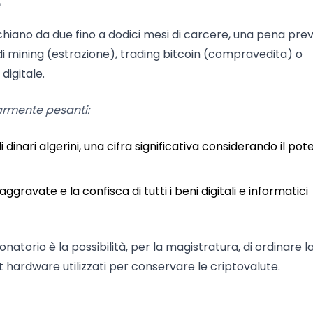
e
ischiano da due fino a dodici mesi di carcere, una pena prev
 di mining (estrazione), trading bitcoin (compravedita) o
digitale.
armente pesanti:
dinari algerini, una cifra significativa considerando il pot
ggravate e la confisca di tutti i beni digitali e informatici
atorio è la possibilità, per la magistratura, di ordinare l
let hardware utilizzati per conservare le criptovalute.