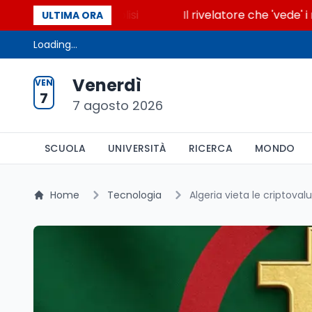
ccende la glicolisi
Il rivelatore che 'vede' i reatt
ULTIMA ORA
Loading...
Venerdì
VEN
7
7 agosto 2026
SCUOLA
UNIVERSITÀ
RICERCA
MONDO
Home
Tecnologia