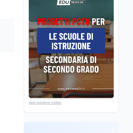
Posizioni economiche
ATA: la matematica
degli arretrati fino a
4.150 euro
Cultura
6 ago
Spesa culturale in
Lombardia da record,
ma la voragine Nord-
Sud triplica
Cultura
6 ago
Francesco Guccini si è
spento a Pàvana: addio
al Maestrone
Ricerca
6 ago
Apri pagina video
Un secolo di Warburg: il
farmaco anti-tumore
che accende la glicolisi
Ricerca
6 ago