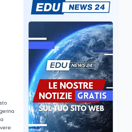
Il rivelatore che 'vede' i
reattori spenti
attraverso 400 metri di
roccia
Scuola
6 ago
Posizioni economiche
ATA: la matematica
degli arretrati fino a
4.150 euro
Cultura
6 ago
Spesa culturale in
Lombardia da record,
ma la voragine Nord-
Sud triplica
Cultura
6 ago
esto
Francesco Guccini si è
lgerina
spento a Pàvana: addio
al Maestrone
ma
evere: