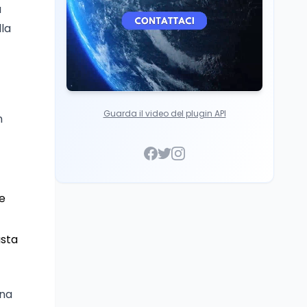
a
lla
Guarda il video del plugin API
n
 e
asta
una