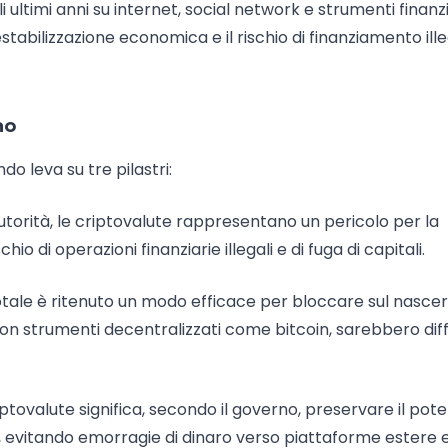
li ultimi anni su internet, social network e strumenti finanzi
i destabilizzazione economica e il rischio di finanziamento ill
no
do leva su tre pilastri:
torità, le criptovalute rappresentano un pericolo per la
hio di operazioni finanziarie illegali e di fuga di capitali.
totale è ritenuto un modo efficace per bloccare sul nasce
, con strumenti decentralizzati come bitcoin, sarebbero diffi
iptovalute significa, secondo il governo, preservare il pot
a, evitando emorragie di dinaro verso piattaforme estere 