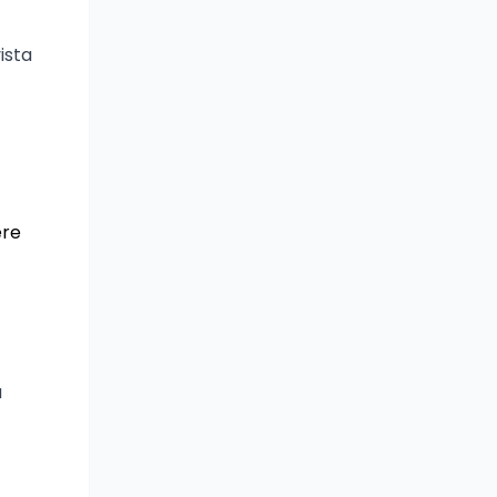
ista
ere
a