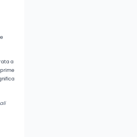
le
rata a
sprime
gnifica
ali