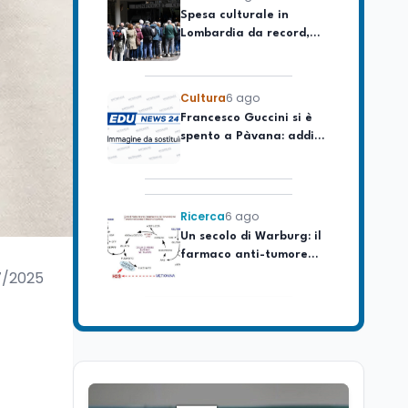
Lombardia da record,
ma la voragine Nord-
Sud triplica
Cultura
6 ago
Francesco Guccini si è
spento a Pàvana: addio
al Maestrone
Ricerca
6 ago
Un secolo di Warburg: il
farmaco anti-tumore
che accende la glicolisi
7/2025
Ricerca
6 ago
Il rivelatore che 'vede' i
reattori spenti
attraverso 400 metri di
roccia
Scuola
6 ago