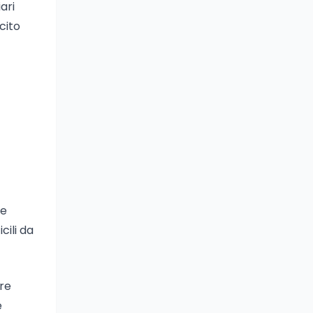
ari
ecito
re
cili da
ere
e