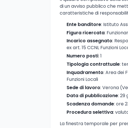
di un avviso pubblico che mett
caratteristiche di responsabil
Ente banditore
: Istituto A
Figura ricercata
: Funziona
Incarico assegnato
: Respo
ex art. 15 CCNL Funzioni Loca
Numero posti
: 1
Tipologia contrattuale
: t
Inquadramento
: Area dei 
Funzioni Locali
Sede di lavoro
: Verona (V
Data di pubblicazione
: 29
Scadenza domande
: ore 
Procedura selettiva
: valut
La finestra temporale per pre