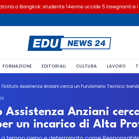
a a Bangkok: studente 14enne uccide 5 insegnanti e i non
FORMAZIONE
EDITORIALI
CULTURA
LAVORO
T
26
to Assistenza Anziani cerc
er un incarico di Alta Pro
o a tempo pieno e determinato come Responsabil