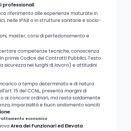
ni professionali
fico riferimento alle esperienze maturate in
ici, nelle IPAB o in strutture sanitarie e socio-
zioni, master, corsi di perfezionamento e
 accertare competenze tecniche, conoscenza
in primis Codice dei Contratti Pubblici, Testo
la sicurezza nei luoghi di lavoro) e attitudini
n incarico a tempo determinato e di natura
all'art. 15 del CCNL, presenta margini di
tto ai concorsi ordinari, ma resta saldamente
renza, imparzialità e buon andamento sanciti
zione
.
trattamento economico
nuova
Area dei Funzionari ed Elevata