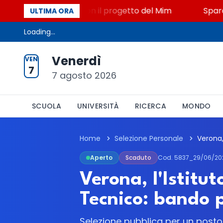
to, STEM a Lerici con il progetto del Mim
Sparatori
ULTIMA ORA
Loading...
Venerdì
VEN
7
7 agosto 2026
SCUOLA
UNIVERSITÀ
RICERCA
MONDO
Home
Selezione Personale
Aperto
Scaduto
Cod. 5837_29/06/20
Verona, l'Istitu
Tecnico: bando p
Selezione pubblica per un post