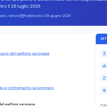
ro il 28 luglio 2026
neto, Verona
Pubblicato il 29 giugno 2026
DET
cuore del welfare veronese
le e trattamento economico
 del welfare veronese
Pub