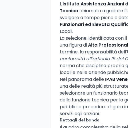
L'
Istituto Assistenza Anziani 
Tecnico
chiamato a guidare l'U
svolgere a tempo pieno e deter
Funzionari ed Elevata Qualif
Locali.
La selezione, identificata con i
una figura di
Alta Professional
termine, la responsabilità dell
conformità all'articolo 15 del 
norma che disciplina proprio gli
locali e nelle aziende pubbliche
Nel panorama delle
IPAB vene
una delle realtà più strutturate
selezionare un funzionario tec
della funzione tecnica per la g
pubblici e procedure di gara i
servizi agli anziani.
Dettagli del bando
Il quadro complessivo della sel