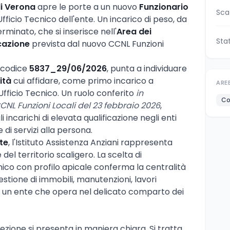
di Verona
apre le porte a un nuovo
Funzionario
Sca
fficio Tecnico dell'ente. Un incarico di peso, da
minato, che si inserisce nell'
Area dei
Sta
icazione
prevista dal nuovo CCNL Funzioni
l codice
5837_29/06/2026
, punta a individuare
ità
cui affidare, come primo incarico a
ARE
'Ufficio Tecnico. Un ruolo conferito
in
Co
CCNL Funzioni Locali del 23 febbraio 2026
,
 incarichi di elevata qualificazione negli enti
 di servizi alla persona.
te
, l'Istituto Assistenza Anziani rappresenta
 del territorio scaligero. La scelta di
nico con profilo apicale conferma la centralità
estione di immobili, manutenzioni, lavori
n un ente che opera nel delicato comparto dei
ezione si presenta in maniera chiara. Si tratta