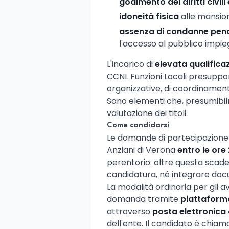
godimento dei diritti civili 
idoneità fisica
alle mansion
assenza di condanne pena
l'accesso al pubblico impi
L'incarico di
elevata qualifica
CCNL Funzioni Locali presuppo
organizzative, di coordinament
Sono elementi che, presumibilm
valutazione dei titoli.
Come candidarsi
Le domande di partecipazione 
Anziani di Verona
entro le ore
perentorio: oltre questa scade
candidatura, né integrare d
La modalità ordinaria per gli av
domanda tramite
piattaform
attraverso
posta elettronica 
dell'ente. Il candidato è chia