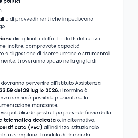
e politici
i
li
o di provvedimenti che impediscano
ego
zione
disciplinato dall'articolo 15 del nuovo
ne, inoltre, comprovate capacità
o e di gestione di risorse umane e strumentali.
ente, troveranno spazio nella griglia di
dovranno pervenire all'Istituto Assistenza
 23:59 del 28 luglio 2026
. Il termine è
nza non sarà possibile presentare la
ocumentazione mancante.
visi pubblici di questo tipo prevede l'invio della
a telematica dedicata
o, in alternativa,
certificata (PEC)
all'indirizzo istituzionale
mato a compilare il modulo di domanda