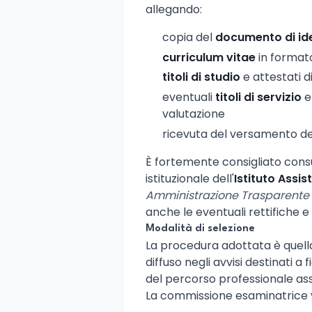
allegando:
copia del
documento di id
curriculum vitae
in formato
titoli di studio
e attestati d
eventuali
titoli di servizio
e 
valutazione
ricevuta del versamento d
È fortemente consigliato consul
istituzionale dell'
Istituto Assi
Amministrazione Trasparente 
anche le eventuali rettifiche e
Modalità di selezione
La procedura adottata è quel
diffuso negli avvisi destinati a 
del percorso professionale as
La commissione esaminatrice v