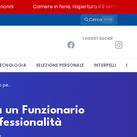
ni
Camere in ferie, riapertura il 9 settembre tra le
Cerca
K
Ctrl
I nostri Social
ECNOLOGIA
SELEZIONE PERSONALE
INTERPELLI
BAND
Verona, l'Istituto Assistenza Anziani cerca un Funzionario Tecnico: bando per un incarico di Alta Professionalità
a un Funzionario
fessionalità
e