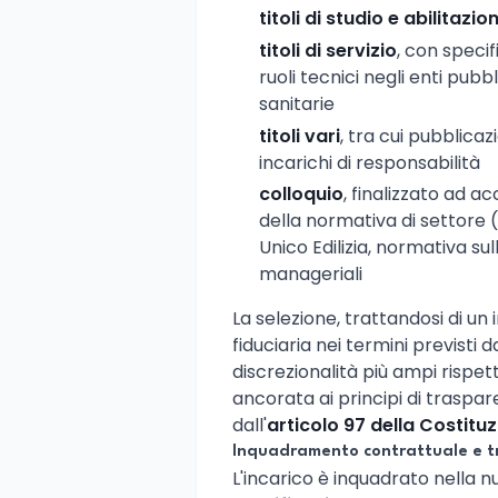
titoli di studio e abilitazio
titoli di servizio
, con speci
ruoli tecnici negli enti pubbl
sanitarie
titoli vari
, tra cui pubblica
incarichi di responsabilità
colloquio
, finalizzato ad
della normativa di settore (
Unico Edilizia, normativa sul
manageriali
La selezione, trattandosi di u
fiduciaria nei termini previsti d
discrezionalità più ampi rispe
ancorata ai principi di traspa
dall'
articolo 97 della Costitu
Inquadramento contrattuale e 
L'incarico è inquadrato nella 