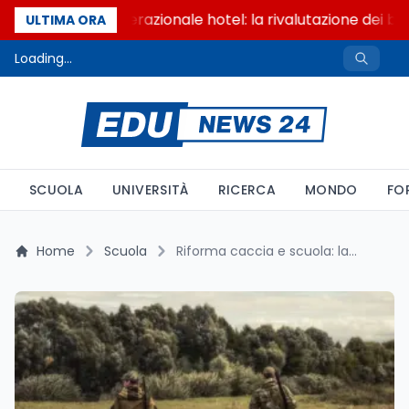
Passaggio generazionale hotel: la rivalutazione dei ben
ULTIMA ORA
Loading...
SCUOLA
UNIVERSITÀ
RICERCA
MONDO
FO
Home
Scuola
Riforma caccia e scuola: la contraddizione delle 33 ore di civica