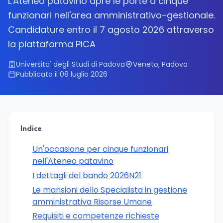
L'Ateneo patavino apre le porte a cinque
funzionari nell'area amministrativo-gestionale.
Candidature entro il 7 agosto 2026 attraverso
la piattaforma PICA
Universita' degli Studi di Padova
Veneto, Padova
Pubblicato il 08 luglio 2026
Indice
Un'occasione per cinque funzionari
nell'Ateneo patavino
I dettagli del bando 2026N21
Le mansioni dello Specialista in gestione
amministrativa Risorse Umane
Requisiti e competenze richieste