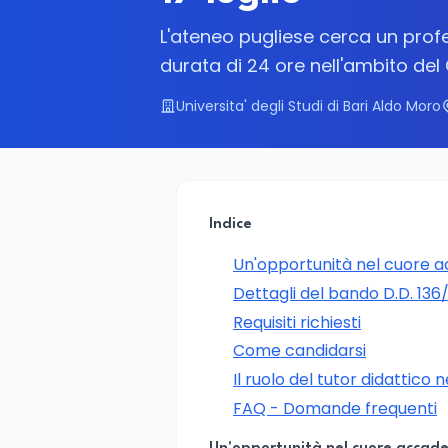
L'ateneo pugliese cerca un prof
durata di 24 ore nell'ambito del
Universita' degli Studi di Bari Aldo Moro
Indice
Un'opportunità nel cuore 
Dettagli del bando D.D. 136
Requisiti richiesti
Come candidarsi
Il ruolo del tutor didattico 
FAQ - Domande frequenti