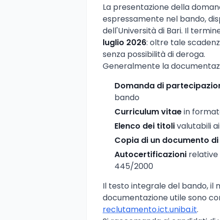
La presentazione della doman
espressamente nel bando, dispo
dell'Università di Bari. Il termi
luglio 2026
: oltre tale scade
senza possibilità di deroga.
Generalmente la documentazi
Domanda di partecipazio
bando
Curriculum vitae
in format
Elenco dei titoli
valutabili ai
Copia di un documento di 
Autocertificazioni
relative 
445/2000
Il testo integrale del bando, i
documentazione utile sono consul
reclutamento.ict.uniba.it
.