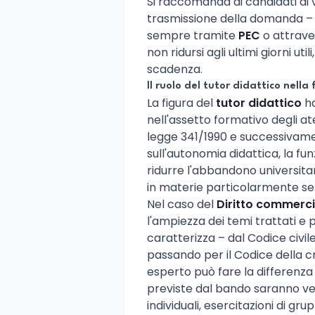
Si raccomanda ai candidati di 
trasmissione della domanda – c
sempre tramite
PEC
o attrave
non ridursi agli ultimi giorni ut
scadenza.
Il ruolo del tutor didattico nella
La figura del
tutor didattico
ha
nell'assetto formativo degli ate
legge 341/1990 e successivamen
sull'autonomia didattica, la fun
ridurre l'abbandono universitar
in materie particolarmente sel
Nel caso del
Diritto commerci
l'ampiezza dei temi trattati e 
caratterizza – dal Codice civile
passando per il Codice della cri
esperto può fare la differenz
previste dal bando saranno ver
individuali, esercitazioni di gr