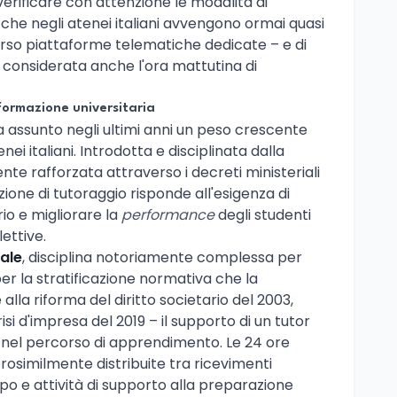
verificare con attenzione le modalità di
he negli atenei italiani avvengono ormai quasi
rso piattaforme telematiche dedicate – e di
ili, considerata anche l'ora mattutina di
 formazione universitaria
 assunto negli ultimi anni un peso crescente
nei italiani. Introdotta e disciplinata dalla
te rafforzata attraverso i decreti ministeriali
zione di tutoraggio risponde all'esigenza di
io e migliorare la
performance
degli studenti
ettive.
ale
, disciplina notoriamente complessa per
per la stratificazione normativa che la
 alla riforma del diritto societario del 2003,
si d'impresa del 2019 – il supporto di un tutor
a nel percorso di apprendimento. Le 24 ore
osimilmente distribuite tra ricevimenti
uppo e attività di supporto alla preparazione