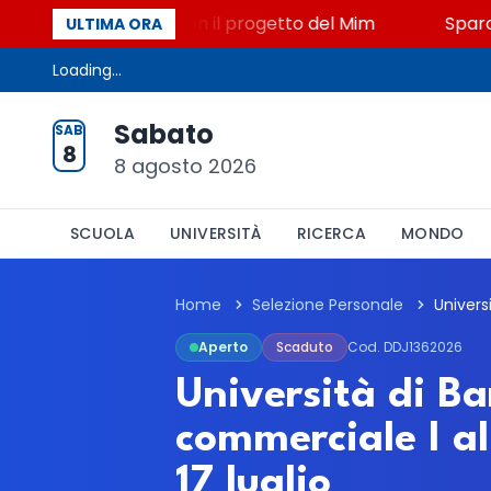
to, STEM a Lerici con il progetto del Mim
Sparatori
ULTIMA ORA
Loading...
Sabato
SAB
8
8 agosto 2026
SCUOLA
UNIVERSITÀ
RICERCA
MONDO
Home
Selezione Personale
Aperto
Scaduto
Cod. DDJ1362026
Università di Ba
commerciale I al
17 luglio