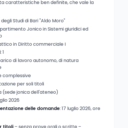
a caratteristiche ben definite, che vale la
à degli Studi di Bari "Aldo Moro"
ipartimento Jonico in Sistemi giuridici ed
o
attico in Diritto commerciale I
i
: 1
ncarico di lavoro autonomo, di natura
e
re complessive
tazione per soli titoli
ia (sede jonica dell'ateneo)
uglio 2026
esentazione delle domande
: 17 luglio 2026, ore
 titoli
– senza prove orali o scritte –