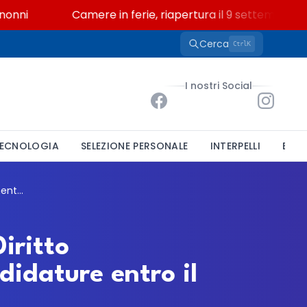
i
Camere in ferie, riapertura il 9 settembre tra le
Cerca
K
Ctrl
I nostri Social
ECNOLOGIA
SELEZIONE PERSONALE
INTERPELLI
BAND
Università di Bari, bando per un tutor in Diritto commerciale I al Dipartimento Jonico: candidature entro il 17 luglio
iritto
didature entro il