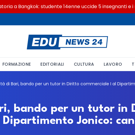
a a Bangkok: studente 14enne uccide 5 insegnanti e i nonn
FORMAZIONE
EDITORIALI
CULTURA
LAVORO
T
ri, bando per un tutor in D
 Dipartimento Jonico: can