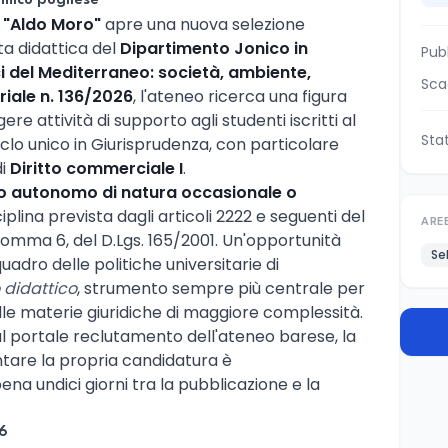
mico pugliese
i "Aldo Moro"
apre una nuova selezione
ta didattica del
Dipartimento Jonico in
Pub
i del Mediterraneo: società, ambiente,
Sca
riale n. 136/2026
, l'ateneo ricerca una figura
re attività di supporto agli studenti iscritti al
Sta
clo unico in Giurisprudenza, con particolare
di
Diritto commerciale I
.
o autonomo di natura occasionale o
iplina prevista dagli articoli 2222 e seguenti del
ARE
, comma 6, del D.Lgs. 165/2001. Un'opportunità
Se
uadro delle politiche universitarie di
 didattico
, strumento sempre più centrale per
le materie giuridiche di maggiore complessità.
l portale reclutamento dell'ateneo barese, la
tare la propria candidatura è
na undici giorni tra la pubblicazione e la
26