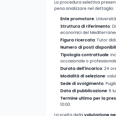
La procedura selettiva present
pena analizzare nel dettaglio:
Ente promotore
: Universit
Struttura di riferimento
: D
economici del Mediterrane
Figura ricercata
: Tutor did
Numero di posti disponibil
Tipologia contrattuale
: i
occasionale o professional
Durata dell'incarico
: 24 o
Modalità di selezione
: valu
Sede di svolgimento
: Pugl
Data di pubblicazione
: 6 l
Termine ultimo per la pr
10:00
La scelta della
valutazione per