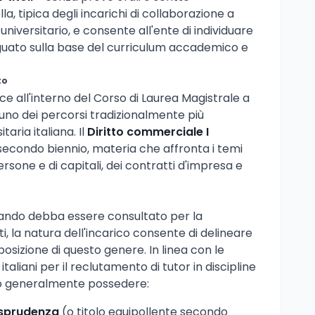
, tipica degli incarichi di collaborazione a
iversitario, e consente all'ente di individuare
eguato sulla base del curriculum accademico e
to
risce all'interno del Corso di Laurea Magistrale a
 uno dei percorsi tradizionalmente più
taria italiana. Il
Diritto commerciale I
l secondo biennio, materia che affronta i temi
ersone e di capitali, dei contratti d'impresa e
 bando debba essere consultato per la
ti, la natura dell'incarico consente di delineare
 posizione di questo genere. In linea con le
italiani per il reclutamento di tutor in discipline
nno generalmente possedere:
isprudenza
(o titolo equipollente secondo