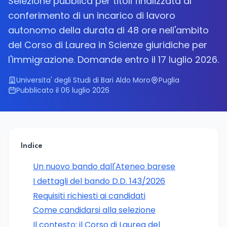
Selezione pubblica per titoli finalizzata al
conferimento di un incarico di lavoro
autonomo della durata di 48 ore nell'ambito
del Corso di Laurea in Scienze giuridiche per
l'immigrazione. Domande entro il 17 luglio 2026.
Universita' degli Studi di Bari Aldo Moro
Puglia
Pubblicato il 06 luglio 2026
Indice
Un nuovo bando dall'Ateneo barese
I dettagli del bando D.D. 143/2026
Requisiti richiesti ai candidati
Come candidarsi alla selezione
Il contesto: il Corso di Laurea del