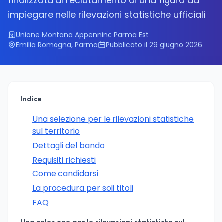
finalizzata al reclutamento di una figura da
impiegare nelle rilevazioni statistiche ufficiali
Unione Montana Appennino Parma Est
Emilia Romagna, Parma
Pubblicato il 29 giugno 2026
Indice
Una selezione per le rilevazioni statistiche
sul territorio
Dettagli del bando
Requisiti richiesti
Come candidarsi
La procedura per soli titoli
FAQ