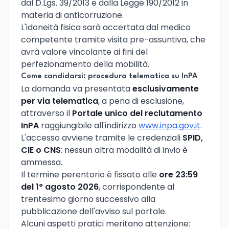
dal D.Lgs. 39/2013 e dalla Legge 190/2012 in
materia di anticorruzione.
L'idoneità fisica sarà accertata dal medico
competente tramite visita pre-assuntiva, che
avrà valore vincolante ai fini del
perfezionamento della mobilità.
Come candidarsi: procedura telematica su InPA
La domanda va presentata
esclusivamente
per via telematica
, a pena di esclusione,
attraverso il
Portale unico del reclutamento
InPA
raggiungibile all'indirizzo
www.inpa.gov.it
.
L'accesso avviene tramite le credenziali
SPID,
CIE o CNS
: nessun altra modalità di invio è
ammessa.
Il termine perentorio è fissato alle
ore 23:59
del 1° agosto 2026
, corrispondente al
trentesimo giorno successivo alla
pubblicazione dell'avviso sul portale.
Alcuni aspetti pratici meritano attenzione: