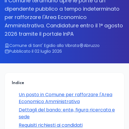
Il Comune teramano apre le porte a un
dipendente pubblico a tempo indeterminato
per rafforzare l'Area Economico
Amministrativa. Candidature entro il 1° agosto
2026 tramite il portale InPA
Comune di Sant' Egidio alla Vibrata
Abruzzo
Pubblicato il 02 luglio 2026
Indice
Un posto in Comune per rafforzare l'Area
Economico Amministrativa
Dettagli del bando: ente, figura ricercata e
sede
Requisiti richiesti ai candidati