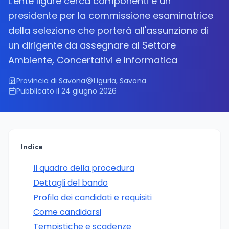
L'ente ligure cerca componenti e un
presidente per la commissione esaminatrice
della selezione che porterà all'assunzione di
un dirigente da assegnare al Settore
Ambiente, Concertativi e Informatica
Provincia di Savona
Liguria, Savona
Pubblicato il 24 giugno 2026
Indice
Il quadro della procedura
Dettagli del bando
Profilo dei candidati e requisiti
Come candidarsi
Tempistiche e scadenze