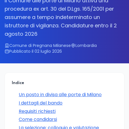
Il Comune alle porte di Milano attiva una
procedura ex art. 30 del D.Lgs. 165/2001 per
assumere a tempo indeterminato un
istruttore di vigilanza. Candidature entro il 2
agosto 2026
Comune di Pregnana Milanese
Lombardia
Pubblicato il 02 luglio 2026
Indice
Un posto in divisa alle porte di Milano
I dettagli del bando
Requisiti richiesti
Come candidarsi
La selezione: colloquio e valutazione