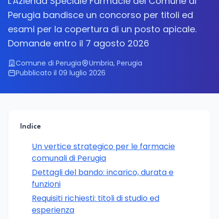
L'Azienda Speciale Farmacie del Comune di
Perugia bandisce un concorso per titoli ed
esami per la copertura di un posto apicale.
Domande entro il 7 agosto 2026
Comune di Perugia
Umbria, Perugia
Pubblicato il 09 luglio 2026
Indice
Un vertice strategico per le farmacie
comunali di Perugia
Dettagli del bando: incarico, durata e
funzioni
Requisiti richiesti: titoli di studio ed
esperienza