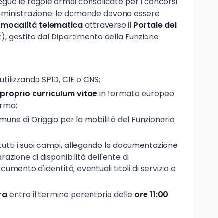
gue le regole ormai consolidate per i concorsi
amministrazione: le domande devono essere
 modalità telematica
attraverso il
Portale del
t), gestito dal Dipartimento della Funzione
utilizzando SPID, CIE o CNS;
 proprio curriculum vitae
in formato europeo
orma;
une di Origgio per la mobilità del Funzionario
tutti i suoi campi, allegando la documentazione
razione di disponibilità dell'ente di
mento d'identità, eventuali titoli di servizio e
ra
entro il termine perentorio delle
ore 11:00