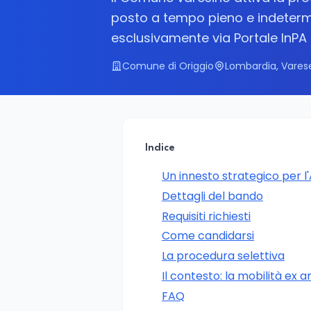
posto a tempo pieno e indetermi
esclusivamente via Portale InPA
Comune di Origgio
Lombardia, Vares
Indice
Un innesto strategico per l
Dettagli del bando
Requisiti richiesti
Come candidarsi
La procedura selettiva
Il contesto: la mobilità ex a
FAQ