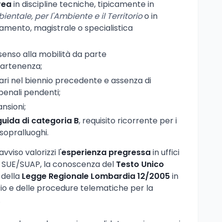
rea
in discipline tecniche, tipicamente in
ientale, per l'Ambiente e il Territorio
o in
amento, magistrale o specialistica
enso alla mobilità da parte
partenenza;
nari nel biennio precedente e assenza di
penali pendenti;
ansioni;
guida di categoria B
, requisito ricorrente per i
 sopralluoghi.
vviso valorizzi l'
esperienza pregressa
in uffici
a o SUE/SUAP, la conoscenza del
Testo Unico
, della
Legge Regionale Lombardia 12/2005
in
rio e delle procedure telematiche per la
.