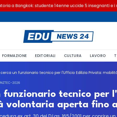
 a Bangkok: studente 14enne uccide 5 insegnanti e i nonn
FORMAZIONE
EDITORIALI
CULTURA
LAVORO
T
UNZTEC-2026
funzionario tecnico per l'
à volontaria aperta fino a
edura ex art. 30 del D.Lgs. 165/2001 per coprire un