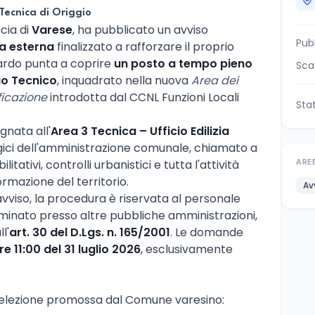
Tecnica di Origgio
ncia di
Varese
, ha pubblicato un avviso
Pub
ia esterna
finalizzato a rafforzare il proprio
ardo punta a coprire
un posto a tempo pieno
Sca
io Tecnico
, inquadrato nella nuova
Area dei
ficazione
introdotta dal CCNL Funzioni Locali
Sta
gnata all'
Area 3 Tecnica – Ufficio Edilizia
algici dell'amministrazione comunale, chiamato a
bilitativi, controlli urbanistici e tutta l'attività
ARE
ormazione del territorio.
Av
viso, la procedura è riservata al personale
rminato presso altre pubbliche amministrazioni,
l'
art. 30 del D.Lgs. n. 165/2001
. Le domande
re 11:00 del 31 luglio 2026
, esclusivamente
a selezione promossa dal Comune varesino: