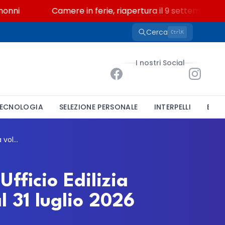
i
Camere in ferie, riapertura il 9 settembre tra leg
Cerca
K
Ctrl
I nostri Social
ECNOLOGIA
SELEZIONE PERSONALE
INTERPELLI
BAND
Origgio cerca un funzionario tecnico per l'Ufficio Edilizia Privata: mobilità volontaria aperta fino al 31 luglio 2026
Ufficio Edilizia
l 31 luglio 2026