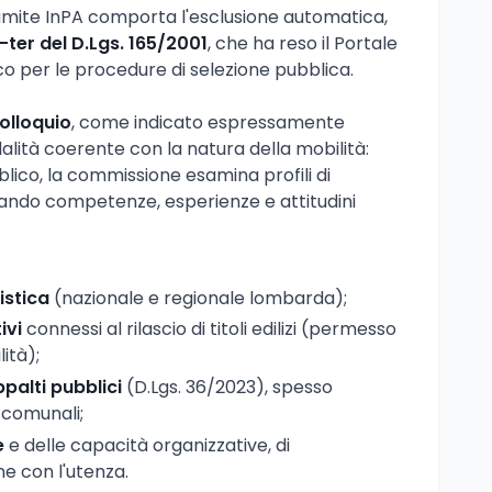
mite InPA comporta l'esclusione automatica,
5-ter del D.Lgs. 165/2001
, che ha reso il Portale
co per le procedure di selezione pubblica.
olloquio
, come indicato espressamente
dalità coerente con la natura della mobilità:
ico, la commissione esamina profili di
lutando competenze, esperienze e attitudini
istica
(nazionale e regionale lombarda);
ivi
connessi al rilascio di titoli edilizi (permesso
lità);
palti pubblici
(D.Lgs. 36/2023), spesso
i comunali;
e
e delle capacità organizzative, di
e con l'utenza.