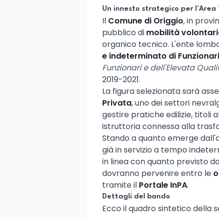
Un innesto strategico per l'Area 
Il
Comune di Origgio
, in provi
pubblico di
mobilità volontar
organico tecnico. L'ente lomb
e indeterminato di Funzionar
Funzionari e dell'Elevata Quali
2019-2021.
La figura selezionata sarà asse
Privata
, uno dei settori nevr
gestire pratiche edilizie, titoli a
istruttoria connessa alla trasf
Stando a quanto emerge dall'av
già in servizio a tempo indete
in linea con quanto previsto dal
dovranno pervenire entro le
o
tramite il
Portale InPA
.
Dettagli del bando
Ecco il quadro sintetico dell