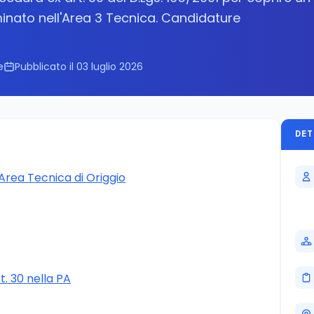
nato nell'Area 3 Tecnica. Candidature
e
Pubblicato il 03 luglio 2026
DET
'Area Tecnica di Origgio
rt. 30 nella PA