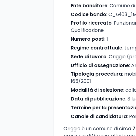
Ente banditore
: Comune di
Codice bando
: C_G103_1
Profilo ricercato
: Funziona
Qualificazione
Numero posti
: 1
Regime contrattuale
: tem
Sede di lavoro
: Origgio (p
Ufficio di assegnazione
: A
Tipologia procedura
: mobi
165/2001
Modalità di selezione
: coll
Data di pubblicazione
: 3 l
Termine per la presentaz
Canale di candidatura
: Po
Origgio è un comune di circa
7
provincia di Varese, all'intern