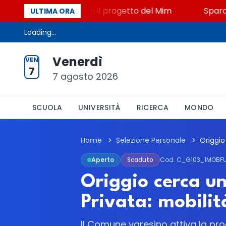
o, STEM a Lerici con il progetto del Mim
Sparatoria
ULTIMA ORA
Loading...
Venerdì
VEN
7
7 agosto 2026
SCUOLA
UNIVERSITÀ
RICERCA
MONDO
Home
Selezione Personale
Aperto
Scaduto
Cod. C_G103_1MOBF
Origgio cerca un 
Privata: mobilit
Il Comune varesino attiva la proc