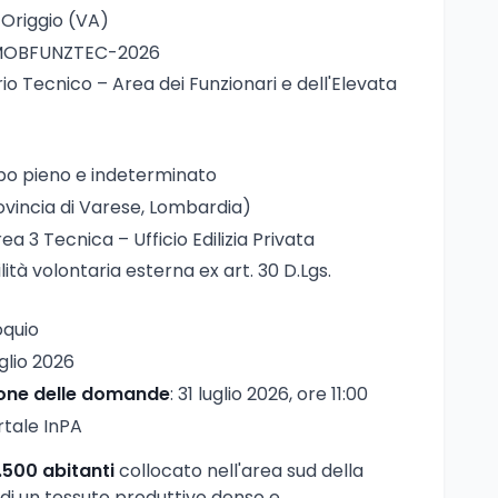
 Origgio (VA)
MOBFUNZTEC-2026
rio Tecnico – Area dei Funzionari e dell'Elevata
po pieno e indeterminato
rovincia di Varese, Lombardia)
rea 3 Tecnica – Ufficio Edilizia Privata
lità volontaria esterna ex art. 30 D.Lgs.
oquio
uglio 2026
ione delle domande
: 31 luglio 2026, ore 11:00
rtale InPA
.500 abitanti
collocato nell'area sud della
o di un tessuto produttivo denso e