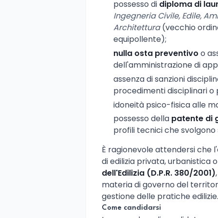
possesso di
diploma di lau
Ingegneria Civile, Edile, Amb
Architettura
(vecchio ordin
equipollente);
nulla osta preventivo
o ass
dell'amministrazione di ap
assenza di sanzioni discipli
procedimenti disciplinari o 
idoneità psico-fisica alle m
possesso della
patente di 
profili tecnici che svolgono
È ragionevole attendersi che l'a
di edilizia privata, urbanistic
dell'Edilizia (D.P.R. 380/2001)
materia di governo del territo
gestione delle pratiche edilizie
Come candidarsi