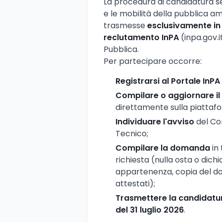
La procedura di candidatura se
e le mobilità della pubblica 
trasmesse
esclusivamente in
reclutamento InPA
(inpa.gov.i
Pubblica.
Per partecipare occorre:
Registrarsi al Portale InPA
Compilare o aggiornare il
direttamente sulla piattaf
Individuare l'avviso
del Com
Tecnico;
Compilare la domanda
in 
richiesta (nulla osta o dichia
appartenenza, copia del docu
attestati);
Trasmettere la candidatu
del 31 luglio 2026
.