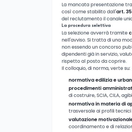
La mancata presentazione tra
così come stabilito dall'
art. 3
del reclutamento il canale uni
La procedura selettiva
La selezione avverrà tramite
c
nell'avviso. Si tratta di una mo
non essendo un concorso pubbl
dipendenti già in servizio, va
rispetto al posto da coprire.
Il colloquio, di norma, verte su:
normativa edilizia e urban
procedimenti amministrat
di costruire, SCIA, CILA, agibi
normativa in materia di ap
trasversale ai profili tecnic
valutazione motivazional
coordinamento e di relazion