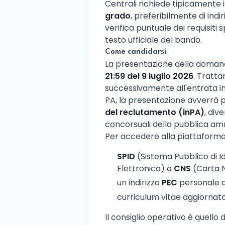
Centrali richiede tipicamente i
grado
, preferibilmente di ind
verifica puntuale dei requisiti s
testo ufficiale del bando.
Come candidarsi
La presentazione della domand
21:59 del 9 luglio 2026
. Tratt
successivamente all'entrata in
PA, la presentazione avverrà 
del reclutamento (inPA)
, div
concorsuali della pubblica am
Per accedere alla piattaforma 
SPID
(Sistema Pubblico di Id
Elettronica) o
CNS
(Carta N
un indirizzo
PEC
personale a
curriculum vitae aggiornat
Il consiglio operativo è quello di