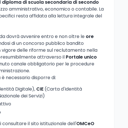
l
diploma di scuola secondaria di secondo
irizzo amministrativo, economico o contabile. La
pecifici resta affidata alla lettura integrale del
a dovrà avvenire entro e non oltre le
ore
andosi di un concorso pubblico bandito
 vigore delle riforme sul reclutamento nella
presumibilmente attraverso il
Portale unico
enuto canale obbligatorio per le procedure
ministrazione.
è necessario disporre di:
entità Digitale),
CIE
(Carta d'Identità
azionale dei Servizi)
ttivo
o
 consultare il sito istituzionale dell'
OMCeO