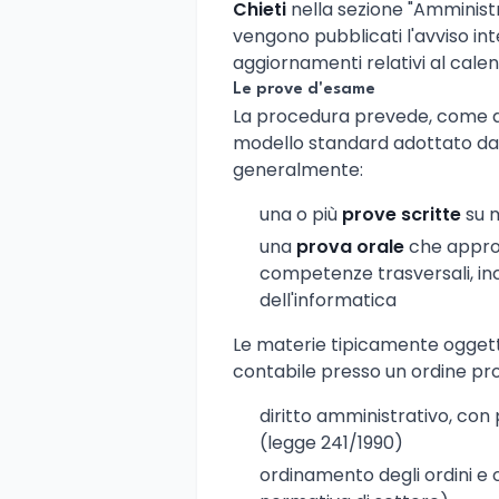
Chieti
nella sezione "Amminist
vengono pubblicati l'avviso inte
aggiornamenti relativi al calen
Le prove d'esame
La procedura prevede, come d
modello standard adottato dagl
generalmente:
una o più
prove scritte
su m
una
prova orale
che approf
competenze trasversali, inc
dell'informatica
Le materie tipicamente ogget
contabile presso un ordine p
diritto amministrativo, con
(legge 241/1990)
ordinamento degli ordini e 