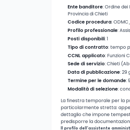
Ente banditore
: Ordine dei
Provincia di Chieti
Codice procedura
: ODMC
Profilo professionale
: Ass
Posti disponibili
: 1
Tipo di contratto
: tempo p
CCNL applicato
: Funzioni C
Sede di servizio
: Chieti (A
Data di pubblicazione
: 29
Termine per le domande
: 
Modalità di selezione
: con
La finestra temporale per la 
particolarmente stretta: ap
dettaglio che impone tempestivi
predisporre la documentazione
Il profilo dell'assistente amminis