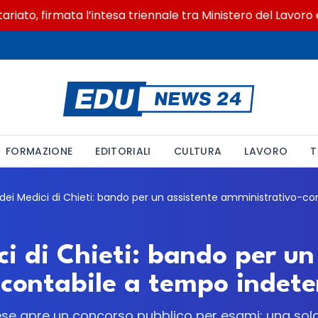
to, firmata l’intesa triennale tra Ministero del Lavoro e C
FORMAZIONE
EDITORIALI
CULTURA
LAVORO
T
i di Chieti: bando per un
contabile a tempo indet
ese apre un concorso pubblico per esami: una sol