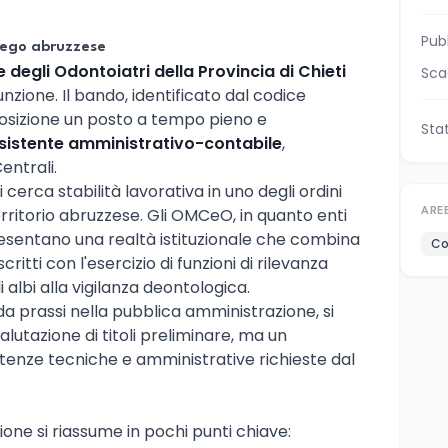
Pub
iego abruzzese
 degli Odontoiatri della Provincia di Chieti
Sca
zione. Il bando, identificato dal codice
posizione un posto a tempo pieno e
Sta
sistente amministrativo-contabile
,
entrali.
erca stabilità lavorativa in uno degli ordini
territorio abruzzese. Gli OMCeO, in quanto enti
ARE
esentano una realtà istituzionale che combina
Co
critti con l'esercizio di funzioni di rilevanza
i albi alla vigilanza deontologica.
a prassi nella pubblica amministrazione, si
alutazione di titoli preliminare, ma un
tenze tecniche e amministrative richieste dal
ione si riassume in pochi punti chiave: