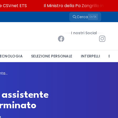
SVnet ETS
Il Ministro della Pa Zangrillo in Parlamento
Cerca
K
Ctrl
I nostri Social
ECNOLOGIA
SELEZIONE PERSONALE
INTERPELLI
BAND
Ordine dei Medici di Chieti: bando per un assistente amministrativo-contabile a tempo indeterminato
 assistente
erminato
a