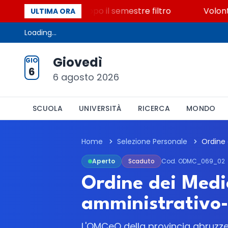
500 posti vacanti dopo il semestre filtro
Volontaria
ULTIMA ORA
Loading...
Giovedì
GIO
6
6 agosto 2026
SCUOLA
UNIVERSITÀ
RICERCA
MONDO
Home
Selezione Personale
Aperto
Scaduto
Cod. ODMC_069_02
Ordine dei Medic
amministrativo-
L'OMCeO della provincia abruzz