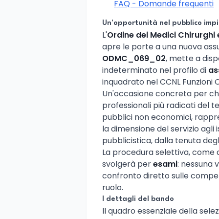
FAQ - Domande frequenti
Un'opportunità nel pubblico imp
L'
Ordine dei Medici Chirurghi e
apre le porte a una nuova assun
ODMC_069_02
, mette a dis
indeterminato nel profilo di
as
inquadrato nel CCNL Funzioni C
Un'occasione concreta per chi c
professionali più radicati del 
pubblici non economici, rappr
la dimensione del servizio agli is
pubblicistica, dalla tenuta degl
La procedura selettiva, come d
svolgerà per
esami
: nessuna v
confronto diretto sulle compe
ruolo.
I dettagli del bando
Il quadro essenziale della selez