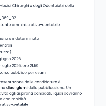
 Medici Chirurghi e degli Odontoiatri della
_069_02
istente amministrativo-contabile
ieno e indeterminato
entrali
bruzzo)
 giugno 2026
9 luglio 2026, ore 21:59
corso pubblico per esami
presentazione delle candidature è
pena
dieci giorni
dalla pubblicazione. Un
tà agli aspiranti candidati, i quali dovranno
 con rapidità.
trativo-contabile