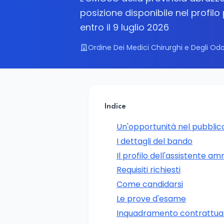
posizione disponibile nel profil
entro il 9 luglio 2026
Ordine Dei Medici Chirurghi e Degli Odon
Indice
Un'opportunità nel pubblic
I dettagli del bando
Il profilo dell'assistente a
Requisiti richiesti
Come candidarsi
Le prove d'esame
Inquadramento contrattual