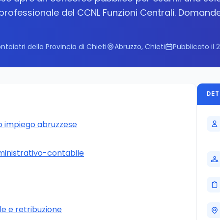
o professionale del CCNL Funzioni Centrali. Domand
toiatri della Provincia di Chieti
Abruzzo, Chieti
Pubblicato il
DET
o impiego abruzzese
mministrativo-contabile
e e retribuzione