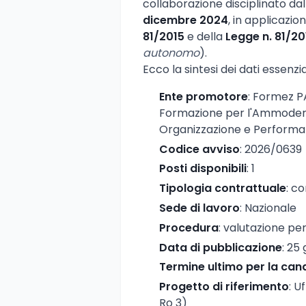
collaborazione disciplinato dall
dicembre 2024
, in applicazio
81/2015
e della
Legge n. 81/20
autonomo
).
Ecco la sintesi dei dati essenzial
Ente promotore
: Formez PA
Formazione per l'Ammodern
Organizzazione e Perform
Codice avviso
: 2026/0639
Posti disponibili
: 1
Tipologia contrattuale
: c
Sede di lavoro
: Nazionale
Procedura
: valutazione per 
Data di pubblicazione
: 25
Termine ultimo per la can
Progetto di riferimento
: U
Ro 3)