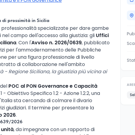
ossimità e il PON Governance
 di prossimità in Sicilia
 professionalità specializzate per dare gambe
Pub
 nel campo dell'accesso alla giustizia: gli
Uffici
ciliana
. Con l'
Avviso n. 2026/0639
, pubblicato
Sca
ervizi per l'ammodernamento delle Pubbliche
ne per una figura professionale di livello
Sta
ntratto di collaborazione nell'ambito
tà - Regione Siciliana, la giustizia più vicina ai
 del
POC al PON Governance e Capacità
ARE
 1 - Obiettivo Specifico 1.2 - Azione 1.2.2, una
Se
'Italia sta cercando di colmare il divario
izi giudiziari. Il termine per presentare la
io 2026
.
 0639/2026
 unità
, da impegnare con un rapporto di