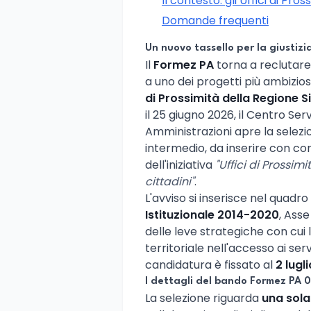
Il contesto: gli Uffici di Pr
Domande frequenti
Un nuovo tassello per la giustizia
Il
Formez PA
torna a reclutare
a uno dei progetti più ambiziosi
di Prossimità della Regione Si
il 25 giugno 2026, il Centro S
Amministrazioni apre la selezio
intermedio, da inserire con co
dell'iniziativa
"Uffici di Prossimi
cittadini"
.
L'avviso si inserisce nel quadro
Istituzionale 2014-2020
, Asse
delle leve strategiche con cui l
territoriale nell'accesso ai serv
candidatura è fissato al
2 lugl
I dettagli del bando Formez PA
La selezione riguarda
una sola