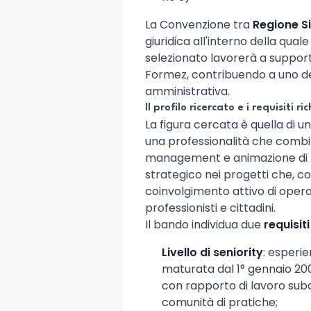
La Convenzione tra
Regione Si
giuridica all'interno della quale 
selezionato lavorerà a support
Formez, contribuendo a uno dei
amministrativa.
Il profilo ricercato e i requisiti ric
La figura cercata è quella di u
una professionalità che combi
management e animazione di reti
strategico nei progetti che, com
coinvolgimento attivo di operato
professionisti e cittadini.
Il bando individua due
requisiti
Livello di seniority
: esperi
maturata dal 1° gennaio 20
con rapporto di lavoro sub
comunità di pratiche;