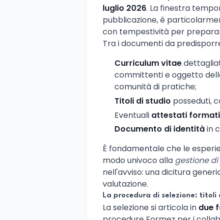
luglio 2026
. La finestra tempo
pubblicazione, è particolarmen
con tempestività per prepara
Tra i documenti da predisporr
Curriculum vitae
dettagliat
committenti e oggetto dell
comunità di pratiche;
Titoli di studio
posseduti, c
Eventuali
attestati formati
Documento di identità
in c
È fondamentale che le esperienz
modo univoco alla
gestione di
nell'avviso: una dicitura generi
valutazione.
La procedura di selezione: titoli 
La selezione si articola in
due f
procedure Formez per i collabo