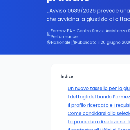
L'Avviso 0639/2026 prevede una 
che avvicina la giustizia ai cittad
Formez PA - Centro Servizi Assistenza
Performance
Nazionale
Pubblicato il 26 giugno 202
Indice
Un nuovo tassello per la giust
I dettagli del bando Forme
Il profilo ricercato e i requisi
Come candidarsi alla selez
La procedura di selezione: ti