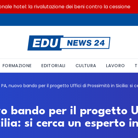
 hotel: la rivalutazione dei beni contro la cessione
FORMAZIONE
EDITORIALI
CULTURA
LAVORO
T
 bando per il progetto Uf
ilia: si cerca un esperto 