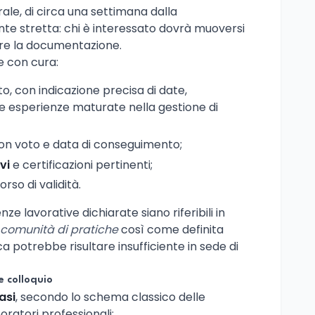
rale, di circa una settimana dalla
te stretta: chi è interessato dovrà muoversi
re la documentazione.
e con cura:
o, con indicazione precisa di date,
e esperienze maturate nella gestione di
on voto e data di conseguimento;
vi
e certificazioni pertinenti;
orso di validità.
e lavorative dichiarate siano riferibili in
 comunità di pratiche
così come definita
ca potrebbe risultare insufficiente in sede di
e colloquio
asi
, secondo lo schema classico delle
ratori professionali: