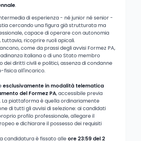
ennale
.
intermedia di esperienza - né junior né senior -
 stia cercando una figura già strutturata ma
ofessionale, capace di operare con autonomia
tuttavia, ricoprire ruoli apicali.
affiancano, come da prassi degli avvisi Formez PA,
cittadinanza italiana o di uno Stato membro
ei diritti civili e politici, assenza di condanne
fisica all'incarico.
e
esclusivamente in modalità telematica
tamento del Formez PA
, accessibile previa
. La piattaforma è quella ordinariamente
ne di tutti gli avvisi di selezione: ai candidati
proprio profilo professionale, allegare il
opeo e dichiarare il possesso dei requisiti
lla candidatura è fissato alle
ore 23:59 del 2