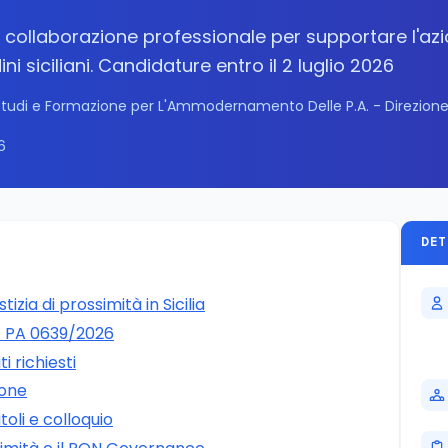
collaborazione professionale per supportare l'az
ini siciliani. Candidature entro il 2 luglio 2026
 Studi e Formazione per L'Ammodernamento Delle P.A. - Direzion
6
DET
izia di prossimità in Sicilia
z PA 0639/2026
ti richiesti
ione
toli e colloquio