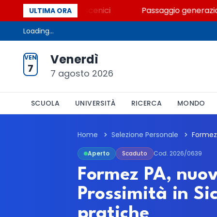
o capitolo dei Palcoscenici
Passaggio generazionale
ULTIMA ORA
Loading...
Venerdì
VEN
7
7 agosto 2026
SCUOLA
UNIVERSITÀ
RICERCA
MONDO
Home
Selezione Personale
Aperto
Scaduto
Cod. 2026/0639
Formez PA, nuovo
Prossimità in Sic
pratiche