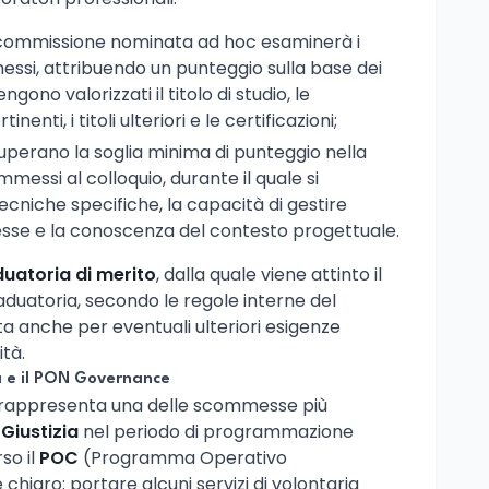
 commissione nominata ad hoc esaminerà i
essi, attribuendo un punteggio sulla base dei
engono valorizzati il titolo di studio, le
enti, i titoli ulteriori e le certificazioni;
 superano la soglia minima di punteggio nella
mmessi al colloquio, durante il quale si
cniche specifiche, la capacità di gestire
esse e la conoscenza del contesto progettuale.
uatoria di merito
, dalla quale viene attinto il
aduatoria, secondo le regole interne del
ta anche per eventuali ulteriori esigenze
ità.
ità e il PON Governance
rappresenta una delle scommesse più
 Giustizia
nel periodo di programmazione
so il
POC
(Programma Operativo
hiaro: portare alcuni servizi di volontaria