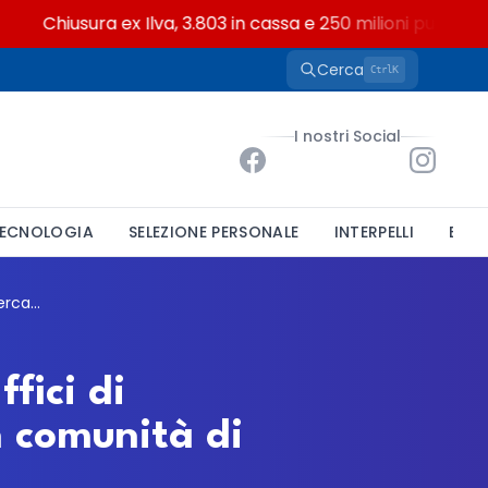
Chiusura ex Ilva, 3.803 in cassa e 250 milioni pubblici bruc
Cerca
K
Ctrl
I nostri Social
ECNOLOGIA
SELEZIONE PERSONALE
INTERPELLI
BAND
Formez PA, nuovo bando per il progetto Uffici di Prossimità in Sicilia: si cerca un esperto in comunità di pratiche
fici di
in comunità di