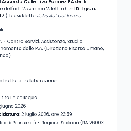
'
Accordo Collettivo Formez PA del 5
ne dell'art. 2, comma 2, lett. a) del
D. Lgs. n.
17
(il cosiddetto
Jobs Act del lavoro
i:
 - Centro Servizi, Assistenza, Studi e
amento delle P.A. (Direzione Risorse Umane,
ance)
ontratto di collaborazione
titoli e colloquio
 giugno 2026
didatura
: 2 luglio 2026, ore 23:59
ffici di Prossimità - Regione Siciliana (RA 26003