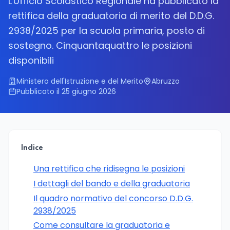
L'Ufficio Scolastico Regionale ha pubblicato la
rettifica della graduatoria di merito del D.D.G.
2938/2025 per la scuola primaria, posto di
sostegno. Cinquantaquattro le posizioni
disponibili
Ministero dell'Istruzione e del Merito
Abruzzo
Pubblicato il 25 giugno 2026
Indice
Una rettifica che ridisegna le posizioni
I dettagli del bando e della graduatoria
Il quadro normativo del concorso D.D.G.
2938/2025
Come consultare la graduatoria e