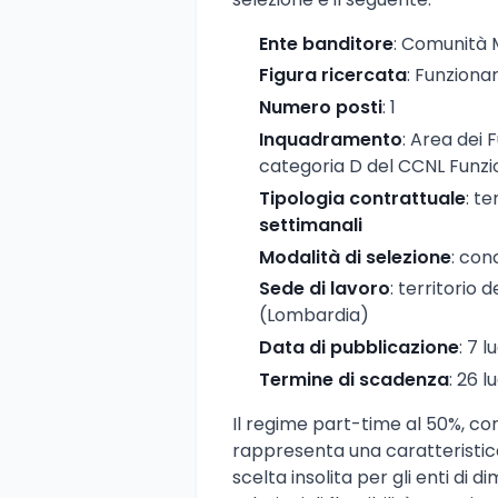
Ente banditore
: Comunità 
Figura ricercata
: Funziona
Numero posti
: 1
Inquadramento
: Area dei 
categoria D del CCNL Funzio
Tipologia contrattuale
: t
settimanali
Modalità di selezione
: con
Sede di lavoro
: territorio
(Lombardia)
Data di pubblicazione
: 7 l
Termine di scadenza
: 26 l
Il regime part-time al 50%, cor
rappresenta una caratteristica
scelta insolita per gli enti di