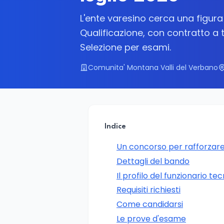
L'ente varesino cerca una figura 
Qualificazione, con contratto a 
Selezione per esami.
Comunita' Montana Valli del Verbano
Indice
Un concorso per rafforzare
Dettagli del bando
Il profilo del funzionario te
Requisiti richiesti
Come candidarsi
Le prove d'esame