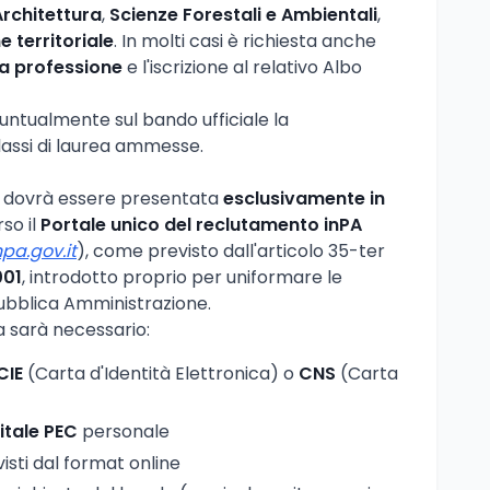
Architettura
,
Scienze Forestali e Ambientali
,
e territoriale
. In molti casi è richiesta anche
lla professione
e l'iscrizione al relativo Albo
untualmente sul bando ufficiale la
lassi di laurea ammesse.
 dovrà essere presentata
esclusivamente in
rso il
Portale unico del reclutamento inPA
pa.gov.it
), come previsto dall'articolo 35-ter
001
, introdotto proprio per uniformare le
ubblica Amministrazione.
 sarà necessario:
CIE
(Carta d'Identità Elettronica) o
CNS
(Carta
itale PEC
personale
isti dal format online