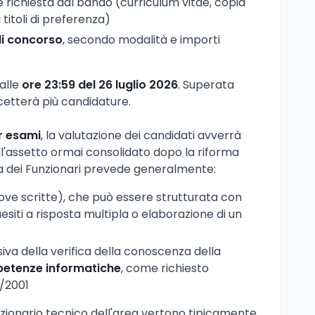
richiesta dal bando (curriculum vitae, copia
i titoli di preferenza)
di concorso
, secondo modalità e importi
 alle
ore 23:59 del 26 luglio 2026
. Superata
ccetterà più candidature.
r esami
, la valutazione dei candidati avverrà
ll'assetto ormai consolidato dopo la riforma
rea dei Funzionari prevede generalmente:
ove scritte), che può essere strutturata con
uesiti a risposta multipla o elaborazione di un
iva della verifica della conoscenza della
etenze informatiche
, come richiesto
5/2001
zionario tecnico dell'area vertono tipicamente