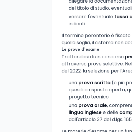
allegare la documentazione 
del titolo di studio, eventual
versare l'eventuale
tassa 
indicati
Il termine perentorio è fissato
quella soglia, il sistema non a
Le prove d'esame
Trattandosi di un concorso
pe
attraverso prove selettive. Ne
del 2022, la selezione per l'A
una
prova scritta
(o più pr
quesiti a risposta aperta, q
progetto tecnico
una
prova orale
, comprens
lingua inglese
e delle
comp
dall'articolo 37 del d.lgs. 16
Le materie d'esame per un fun