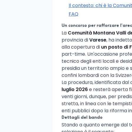
Il contesto: chi è la Comun
FAQ
Un concorso per rafforzare l'are
La
Comunità Montana Valli d
provincia di
Varese
, ha indett
alla copertura di
un posto di 
part-time. Un'occasione profe
tecnico degli enti locali e desid
presidia un territorio ampio e 
confini lombardi con la Svizzer
La procedura, identificata dal
luglio 2026
e resterà aperta fi
venti giorni, dunque, per pred
stretta, in linea con le tempis
enti pubblici dopo la riforma i
Dettagli del bando
Stando a quanto emerge dal tes
selezione è il seguente: