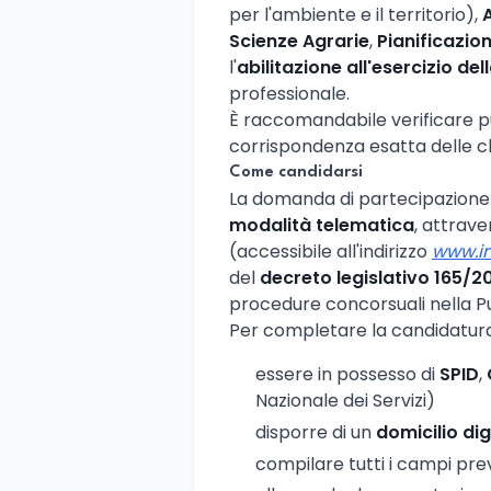
per l'ambiente e il territorio),
Scienze Agrarie
,
Pianificazion
l'
abilitazione all'esercizio de
professionale.
È raccomandabile verificare p
corrispondenza esatta delle c
Come candidarsi
La domanda di partecipazione
modalità telematica
, attrave
(accessibile all'indirizzo
www.in
del
decreto legislativo 165/2
procedure concorsuali nella P
Per completare la candidatura
essere in possesso di
SPID
,
Nazionale dei Servizi)
disporre di un
domicilio dig
compilare tutti i campi prev