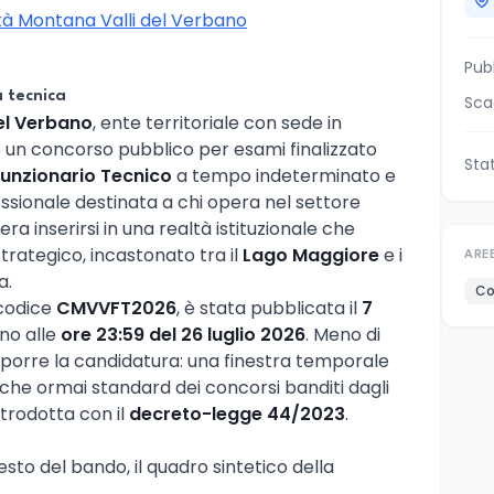
ità Montana Valli del Verbano
Pub
a tecnica
Sca
el Verbano
, ente territoriale con sede in
o un concorso pubblico per esami finalizzato
Sta
Funzionario Tecnico
a tempo indeterminato e
ssionale destinata a chi opera nel settore
era inserirsi in una realtà istituzionale che
strategico, incastonato tra il
Lago Maggiore
e i
ARE
a.
Co
 codice
CMVVFT2026
, è stata pubblicata il
7
no alle
ore 23:59 del 26 luglio 2026
. Meno di
isporre la candidatura: una finestra temporale
tiche ormai standard dei concorsi banditi dagli
ntrodotta con il
decreto-legge 44/2023
.
to del bando, il quadro sintetico della