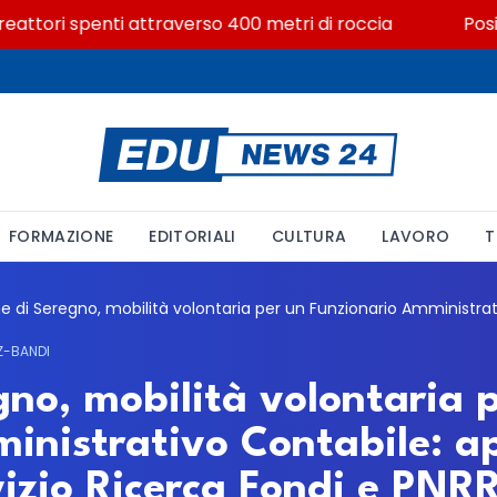
eattori spenti attraverso 400 metri di roccia
Posizio
FORMAZIONE
EDITORIALI
CULTURA
LAVORO
T
Z-BANDI
no, mobilità volontaria 
inistrativo Contabile: ap
vizio Ricerca Fondi e PNR