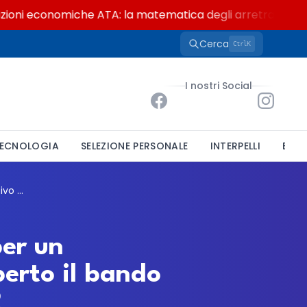
ni economiche ATA: la matematica degli arretrati fino a 4
Cerca
K
Ctrl
I nostri Social
ECNOLOGIA
SELEZIONE PERSONALE
INTERPELLI
BAND
Comune di Seregno, mobilità volontaria per un Funzionario Amministrativo Contabile: aperto il bando per il nuovo servizio Ricerca Fondi e PNRR
per un
erto il bando
R