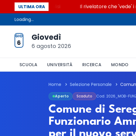
e accende la glicolisi
Il rivelatore che 'vede' i r
ULTIMA ORA
Loading...
Giovedì
GIO
6
6 agosto 2026
SCUOLA
UNIVERSITÀ
RICERCA
MONDO
Home
Selezione Personale
Aperto
Scaduto
Cod. 2026_MOB-FUN
Comune di Sereg
Funzionario Amm
per il nuovo ser