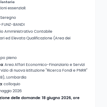
olontaria
oni essenziali:
 Seregno
-FUNZ-BANDI
rio Amministrativo Contabile
nari ed Elevata Qualificazione (Area dei
mpo pieno
va
: Area Affari Economico-Finanziario e Servizi
vizio di nuova istituzione "Ricerca Fondi e PNRR"
MB), Lombardia
a
: colloquio
 maggio 2026
zione delle domande
:
18 giugno 2026, ore