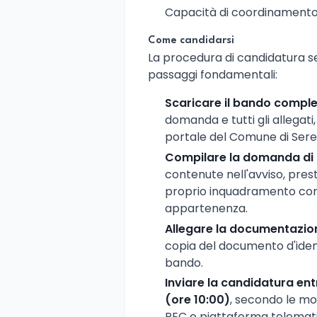
Capacità di coordinamento co
Come candidarsi
La procedura di candidatura seg
passaggi fondamentali:
Scaricare il bando compl
domanda e tutti gli allegati
portale del Comune di Sere
Compilare la domanda di 
contenute nell'avviso, pres
proprio inquadramento contra
appartenenza.
Allegare la documentazion
copia del documento d'iden
bando.
Inviare la candidatura ent
(ore 10:00)
, secondo le mo
PEC o piattaforma telemati