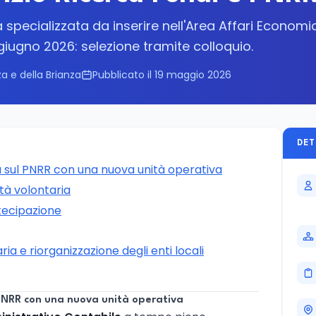
a specializzata da inserire nell'Area Affari Economi
 giugno 2026: selezione tramite colloquio.
 e della Brianza
Pubblicato il 19 maggio 2026
DET
 sul PNRR con una nuova unità operativa
ità volontaria
rtecipazione
ria e riorganizzazione degli enti locali
PNRR con una nuova unità operativa