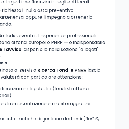
lla gestione finanziaria degli enti locali.
richiesto il nulla osta preventivo
partenenza, oppure l'impegno a ottenerlo
bando.
o di studio, eventuali esperienze professionali
ria di fondi europei o PNRR — è indispensabile
ell'avviso
, disponibile nella sezione "allegati"
.
uolo
tinata al servizio
Ricerca Fondi e PNRR
lascia
valuterà con particolare attenzione:
 finanziamenti pubblici (fondi strutturali
riali)
 di rendicontazione e monitoraggio dei
me informatiche di gestione dei fondi (ReGiS,