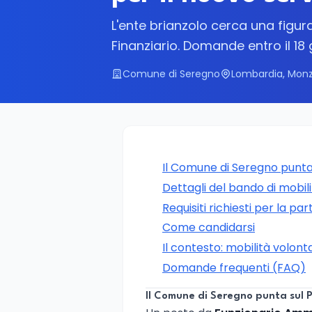
L'ente brianzolo cerca una figur
Finanziario. Domande entro il 18
Comune di Seregno
Lombardia, Monza
Il Comune di Seregno punta
Dettagli del bando di mobil
Requisiti richiesti per la pa
Come candidarsi
Il contesto: mobilità volonta
Domande frequenti (FAQ)
Il Comune di Seregno punta sul 