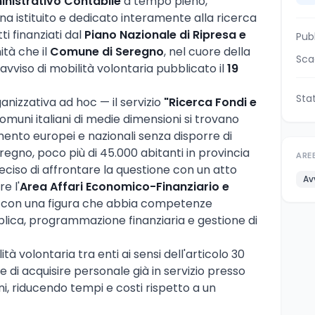
nistrativo Contabile
a tempo pieno,
na istituito e dedicato interamente alla ricerca
ti finanziati dal
Piano Nazionale di Ripresa e
Pub
ità che il
Comune di Seregno
, nel cuore della
Sca
'avviso di mobilità volontaria pubblicato il
19
Sta
ganizzativa ad hoc — il servizio
"Ricerca Fondi e
omuni italiani di medie dimensioni si trovano
iamento europei e nazionali senza disporre di
regno, poco più di 45.000 abitanti in provincia
ARE
deciso di affrontare la questione con un atto
Av
e l'
Area Affari Economico-Finanziario e
con una figura che abbia competenze
bblica, programmazione finanziaria e gestione di
à volontaria tra enti ai sensi dell'articolo 30
di acquisire personale già in servizio presso
i, riducendo tempi e costi rispetto a un