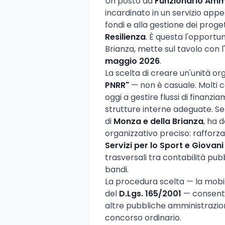
Un posto da
Funzionario Ammi
incardinato in un servizio appe
fondi e alla gestione dei proget
Resilienza
. È questa l'opportun
Brianza, mette sul tavolo con l
maggio 2026
.
La scelta di creare un'unità or
PNRR"
— non è casuale. Molti c
oggi a gestire flussi di finanz
strutture interne adeguate. Se
di
Monza e della Brianza
, ha 
organizzativo preciso: rafforzar
Servizi per lo Sport e Giovani
trasversali tra contabilità pu
bandi.
La procedura scelta — la mobilit
del
D.Lgs. 165/2001
— consente 
altre pubbliche amministrazion
concorso ordinario.