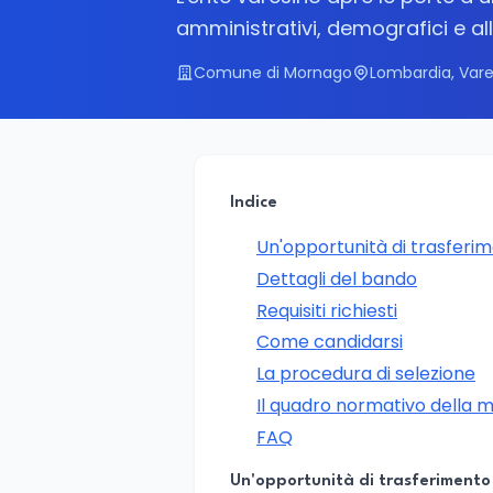
amministrativi, demografici e a
Comune di Mornago
Lombardia, Var
Indice
Un'opportunità di trasferi
Dettagli del bando
Requisiti richiesti
Come candidarsi
La procedura di selezione
Il quadro normativo della mo
FAQ
Un'opportunità di trasferimento