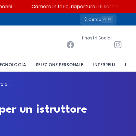
i
Camere in ferie, riapertura il 9 settembre tra le
Cerca
K
Ctrl
I nostri Social
ECNOLOGIA
SELEZIONE PERSONALE
INTERPELLI
BAND
Comune di Mornago, mobilità volontaria per un istruttore amministrativo a tempo indeterminato
er un istruttore