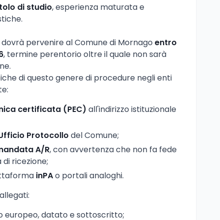
itolo di studio
, esperienza maturata e
tiche.
 dovrà pervenire al Comune di Mornago
entro
6
, termine perentorio oltre il quale non sarà
ne.
piche di questo genere di procedure negli enti
te:
nica certificata (PEC)
all'indirizzo istituzionale
Ufficio Protocollo
del Comune;
mandata A/R
, con avvertenza che non fa fede
 di ricezione;
iattaforma
inPA
o portali analoghi.
llegati:
 europeo, datato e sottoscritto;