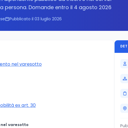
lla persona. Domande entro il 4 agosto 2026
ese
Pubblicato il 03 luglio 2026
DET
mento nel varesotto
bilità ex art. 30
 nel varesotto
Pub