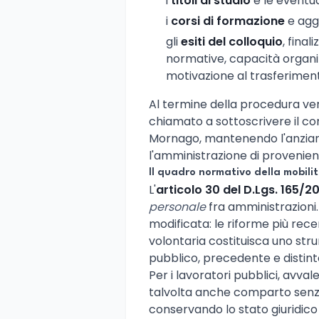
i
titoli di studio
e le eventual
i
corsi di formazione
e agg
gli
esiti del colloquio
, fina
normative, capacità organiz
motivazione al trasferimen
Al termine della procedura verr
chiamato a sottoscrivere il con
Mornago, mantenendo l'anziani
l'amministrazione di provenien
Il quadro normativo della mobilit
L'
articolo 30 del D.Lgs. 165/2
personale
fra amministrazioni.
modificata: le riforme più rece
volontaria costituisca uno str
pubblico, precedente e distint
Per i lavoratori pubblici, avva
talvolta anche comparto senz
conservando lo stato giuridico