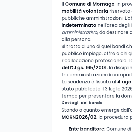
Il
Comune di Mornago
, in pr
mobilità volontaria
riservata 
pubbliche amministrazioni. L'o
indeterminato
nell'area degli 
amministrativo
, da destinare a
alla persona.
Si tratta di uno di quei bandi 
pubblico impiego, offre a chi 
ricollocazione professionale. L
del D.Lgs. 165/2001
, la discip
fra amministrazioni di compart
La scadenza è fissata al
4 agos
stato pubblicato il 3 luglio 20
tempo per presentare la dom
Dettagli del bando
Stando a quanto emerge dall'avv
MORN2026/02
, la procedura 
Ente banditore
: Comune di