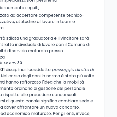
i specializzazioni pertinenti;
iornamento seguiti;
lizzato ad accertare competenze tecnico-
zative, attitudine al lavoro in team e
to.
à stilata una graduatoria e il vincitore sarà
tratto individuale di lavoro con il Comune di
tà di servizio maturata presso
za.
à ex art. 30
001
disciplina il cosiddetto
passaggio diretto di
 Nel corso degli anni la norma è stata più volte
nti hanno rafforzato l'idea che la mobilità
umento ordinario di gestione del personale
o rispetto alle procedure concorsuali.
lersi di questo canale significa cambiare sede e
a dover affrontare un nuovo concorso,
 ed economico maturato. Per gli enti, invece,