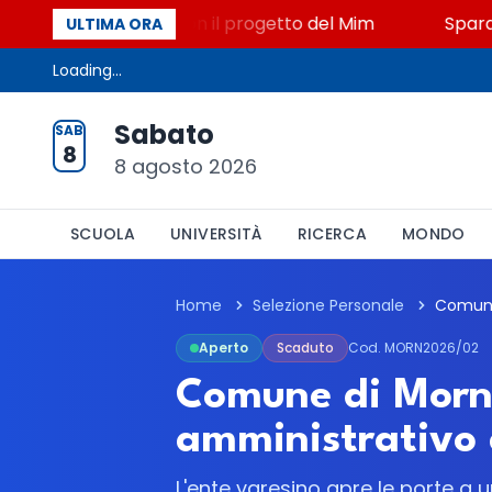
o, STEM a Lerici con il progetto del Mim
Sparatoria
ULTIMA ORA
Loading...
Sabato
SAB
8
8 agosto 2026
SCUOLA
UNIVERSITÀ
RICERCA
MONDO
Home
Selezione Personale
Aperto
Scaduto
Cod. MORN2026/02
Comune di Morna
amministrativo
L'ente varesino apre le porte a u