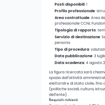
Posti disponibili
: 1
Profilo professionale
: Ist
Area contrattuale
: Area d
professionale CCNL Funzioni
Tipologia di rapporto
: te
Servizio di destinazione
: 
persona
Tipo di procedura
: valutaz
Data pubblicazione
: 3 lug
Data scadenza
: 4 agosto 
La figura ricercata sarà chiam
spazia dall'attività amministrat
elettorali e di stato civile, fino
(politiche sociali, cultura, ist
dell'ente).
Requisiti richiesti