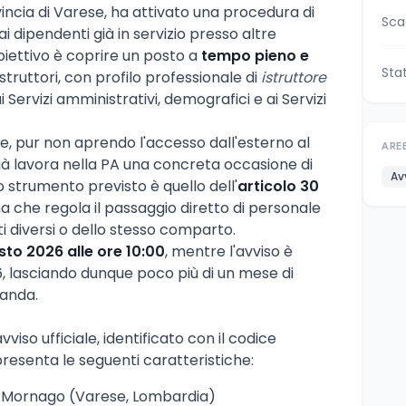
ovincia di Varese, ha attivato una procedura di
Sca
ai dipendenti già in servizio presso altre
biettivo è coprire un posto a
tempo pieno e
Sta
istruttori, con profilo professionale di
istruttore
i Servizi amministrativi, demografici e ai Servizi
che, pur non aprendo l'accesso dall'esterno al
ARE
già lavora nella PA una concreta occasione di
Av
o strumento previsto è quello dell'
articolo 30
lina che regola il passaggio diretto di personale
i diversi o dello stesso comparto.
to 2026 alle ore 10:00
, mentre l'avviso è
26, lasciando dunque poco più di un mese di
anda.
iso ufficiale, identificato con il codice
presenta le seguenti caratteristiche:
 Mornago (Varese, Lombardia)