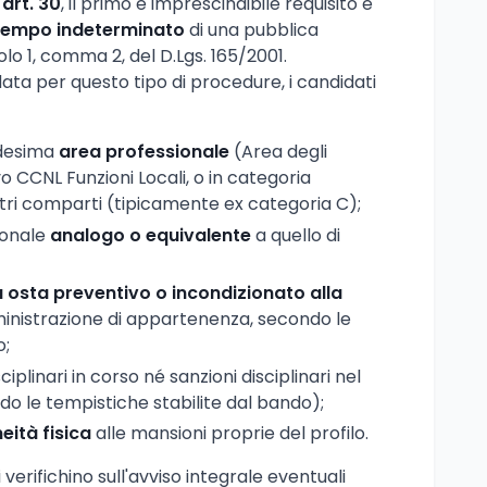
 art. 30
, il primo e imprescindibile requisito è
 tempo indeterminato
di una pubblica
olo 1, comma 2, del D.Lgs. 165/2001.
data per questo tipo di procedure, i candidati
edesima
area professionale
(Area degli
vo CCNL Funzioni Locali, o in categoria
altri comparti (tipicamente ex categoria C);
ionale
analogo o equivalente
a quello di
a osta preventivo o incondizionato alla
ministrazione di appartenenza, secondo le
o;
plinari in corso né sanzioni disciplinari nel
o le tempistiche stabilite dal bando);
eità fisica
alle mansioni proprie del profilo.
verifichino sull'avviso integrale eventuali