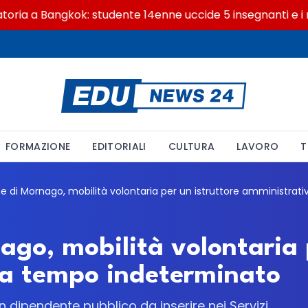
 a Bangkok: studente 14enne uccide 5 insegnanti e i nonn
FORMAZIONE
EDITORIALI
CULTURA
LAVORO
T
go, mobilità volontaria p
 a tempo indeterminato
n dipendente pubblico da inserire nei Servizi