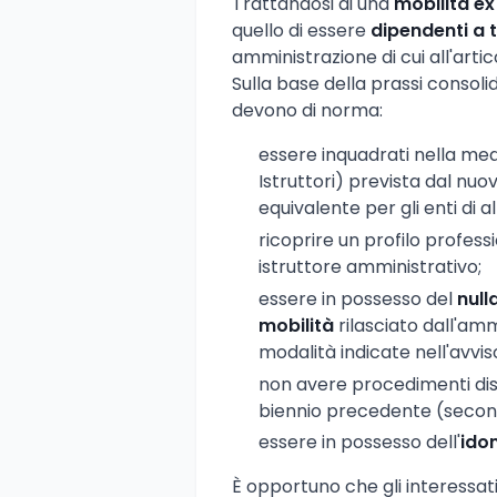
Trattandosi di una
mobilità ex
quello di essere
dipendenti a
amministrazione di cui all'artic
Sulla base della prassi consoli
devono di norma:
essere inquadrati nella m
Istruttori) prevista dal nuo
equivalente per gli enti di 
ricoprire un profilo profess
istruttore amministrativo;
essere in possesso del
null
mobilità
rilasciato dall'am
modalità indicate nell'avvis
non avere procedimenti disci
biennio precedente (second
essere in possesso dell'
idon
È opportuno che gli interessati 