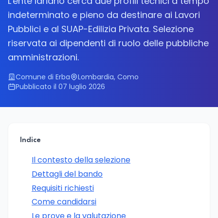
L'ente lariano cerca due profili tecnici a tempo
indeterminato e pieno da destinare ai Lavori
Pubblici e al SUAP-Edilizia Privata. Selezione
riservata ai dipendenti di ruolo delle pubbliche
amministrazioni.
Comune di Erba
Lombardia, Como
Pubblicato il 07 luglio 2026
Indice
Il contesto della selezione
Dettagli del bando
Requisiti richiesti
Come candidarsi
Le prove e la valutazione