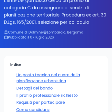
L'ente bergamasco cerca un profilo di
categoria C da assegnare ai servizi di
pianificazione territoriale. Procedura ex art. 30
D.Lgs. 165/2001, selezione per colloquio
Comune di Dalmine
Lombardia, Bergamo
Pubblicato il 07 luglio 2026
Indice
Un posto tecnico nel cuore della
pianificazione urbanistica
Dettagli del bando
Il profilo professionale richiesto
Requisiti per partecipare
Come candidarsi