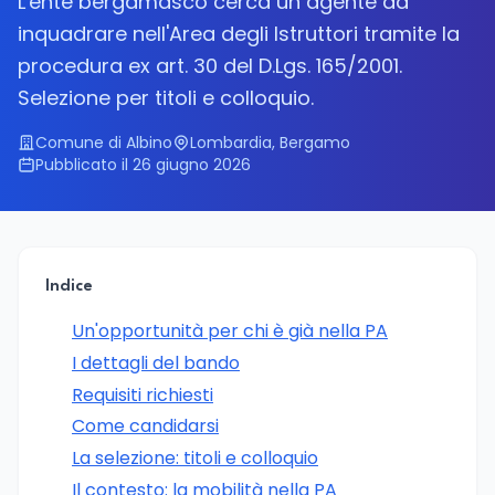
L'ente bergamasco cerca un agente da
inquadrare nell'Area degli Istruttori tramite la
procedura ex art. 30 del D.Lgs. 165/2001.
Selezione per titoli e colloquio.
Comune di Albino
Lombardia, Bergamo
Pubblicato il 26 giugno 2026
Indice
Un'opportunità per chi è già nella PA
I dettagli del bando
Requisiti richiesti
Come candidarsi
La selezione: titoli e colloquio
Il contesto: la mobilità nella PA