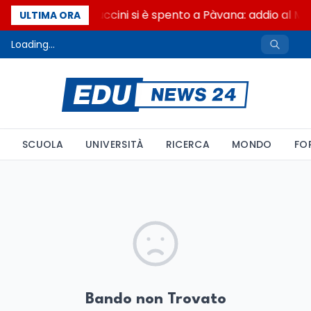
Francesco Guccini si è spento a Pàvana: addio al M
ULTIMA ORA
Loading...
SCUOLA
UNIVERSITÀ
RICERCA
MONDO
FO
Bando non Trovato