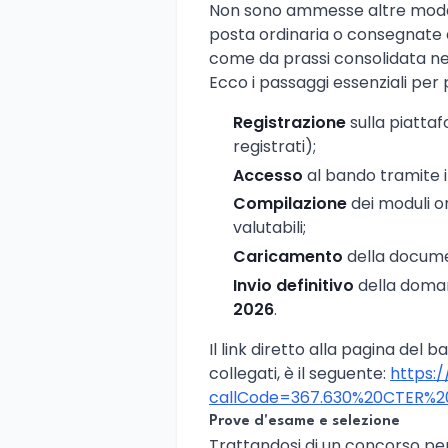
Non sono ammesse altre modali
posta ordinaria o consegnat
come da prassi consolidata ne
Ecco i passaggi essenziali per
Registrazione
sulla piatta
registrati);
Accesso
al bando tramite i
Compilazione
dei moduli onli
valutabili;
Caricamento
della documen
Invio definitivo
della doman
2026
.
Il link diretto alla pagina del b
collegati, è il seguente:
https:/
callCode=367.630%20CTER%2
Prove d'esame e selezione
Trattandosi di un concorso pe