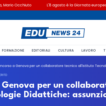
ario Occhiuto
L'8 agosto è la Giornata europea in m
FORMAZIONE
EDITORIALI
CULTURA
LAVORO
T
ERITD
 Genova per un collaborat
nologie Didattiche: assunz