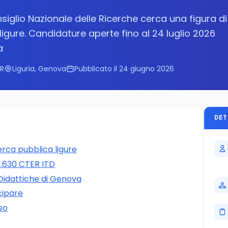
siglio Nazionale delle Ricerche cerca una figura di
 ligure. Candidature aperte fino al 24 luglio 2026
a
NR
Liguria, Genova
Pubblicato il 24 giugno 2026
DET
erca pubblica ligure
7.630 CTER ITD
 Didattiche di Genova
ecipare
so