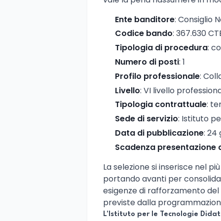
Ente banditore
: Consiglio 
Codice bando
: 367.630 CT
Tipologia di procedura
: c
Numero di posti
: 1
Profilo professionale
: Col
Livello
: VI livello profession
Tipologia contrattuale
: t
Sede di servizio
: Istituto 
Data di pubblicazione
: 24
Scadenza presentazione
La selezione si inserisce nel p
portando avanti per consolidare
esigenze di rafforzamento del
previste dalla programmazion
L'Istituto per le Tecnologie Dida