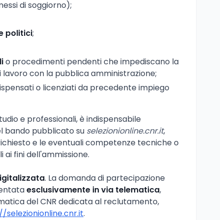
rmessi di soggiorno);
e politici
;
i
o procedimenti pendenti che impediscano la
i lavoro con la pubblica amministrazione;
 dispensati o licenziati da precedente impiego
studio e professionali, è indispensabile
del bando pubblicato su
selezionionline.cnr.it
,
io richiesto e le eventuali competenze tecniche o
 ai fini dell'ammissione.
igitalizzata
. La domanda di partecipazione
sentata
esclusivamente in via telematica
,
ormatica del CNR dedicata al reclutamento,
//selezionionline.cnr.it
.