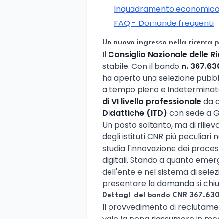
Inquadramento economico 
FAQ - Domande frequenti
Un nuovo ingresso nella ricerca p
Il
Consiglio Nazionale delle R
stabile. Con il bando
n. 367.63
ha aperto una selezione pubblic
a tempo pieno e indeterminato
di VI livello professionale
da d
Didattiche (ITD)
con sede a G
Un posto soltanto, ma di riliev
degli istituti CNR più peculiar
studia l'innovazione dei proce
digitali. Stando a quanto emerg
dell'ente e nel sistema di selezi
presentare la domanda si chiu
Dettagli del bando CNR 367.630
Il provvedimento di reclutame
vale la pena riassumere in m