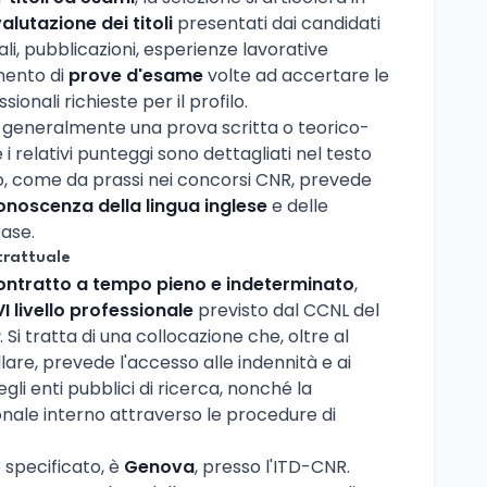
alutazione dei titoli
presentati dai candidati
onali, pubblicazioni, esperienze lavorative
imento di
prove d'esame
volte ad accertare le
nali richieste per il profilo.
 generalmente una prova scritta o teorico-
 i relativi punteggi sono dettagliati nel testo
uio, come da prassi nei concorsi CNR, prevede
onoscenza della lingua inglese
e delle
ase.
trattuale
ontratto a tempo pieno e indeterminato
,
VI livello professionale
previsto dal CCNL del
. Si tratta di una collocazione che, oltre al
re, prevede l'accesso alle indennità e ai
gli enti pubblici di ricerca, nonché la
ionale interno attraverso le procedure di
 specificato, è
Genova
, presso l'ITD-CNR.