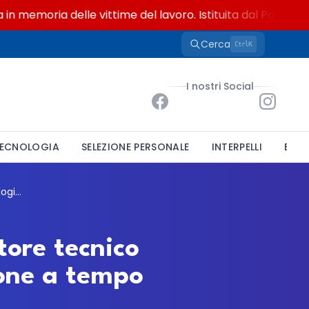
emoria delle vittime del lavoro. Istituita dal Parlamento d
Cerca
K
Ctrl
I nostri Social
ECNOLOGIA
SELEZIONE PERSONALE
INTERPELLI
BAND
CNR, concorso a Genova per un collaboratore tecnico all'Istituto Tecnologie Didattiche: assunzione a tempo indeterminato
ore tecnico
ione a tempo