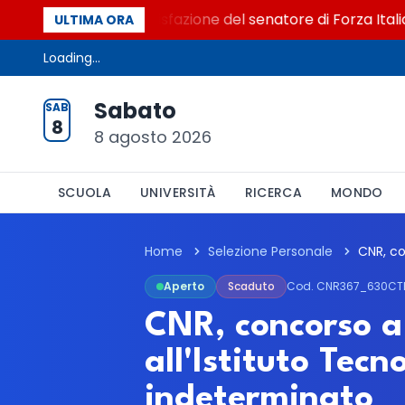
o al Senato. La soddisfazione del senatore di Forza Italia, M
ULTIMA ORA
Loading...
Sabato
SAB
8
8 agosto 2026
SCUOLA
UNIVERSITÀ
RICERCA
MONDO
Home
Selezione Personale
Aperto
Scaduto
Cod. CNR367_630CT
CNR, concorso a
all'Istituto Tec
indeterminato