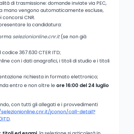
tà di trasmissione: domande inviate via PEC,
e a mano vengono automaticamente escluse,
i concorsi CNR.
 presentare la candidatura:
forma
selezionionline.cnr.it
(se non già
l codice 367.630 CTER ITD;
ne con i dati anagrafici, i titoli di studio e i titoli
tazione richiesta in formato elettronico;
da entro e non oltre le
ore 16:00 del 24 luglio
ando, con tutti gli allegati e i provvedimenti
/selezionionline.cnr.it/jconon/call-detail?
0ITD
.
r
titoli ed esami
, la selezione si articolerà in