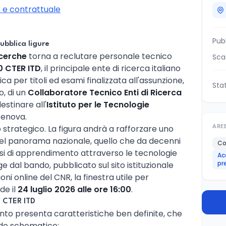
e contrattuale
Pub
ubblica ligure
icerche
torna a reclutare personale tecnico
Sca
0 CTER ITD
, il principale ente di ricerca italiano
a per titoli ed esami finalizzata all'assunzione,
Sta
, di un
Collaboratore Tecnico Enti di Ricerca
estinare all'
Istituto per le Tecnologie
enova.
o strategico. La figura andrà a rafforzare uno
ARE
i nel panorama nazionale, quello che da decenni
Co
ssi di apprendimento attraverso le tecnologie
Ac
pr
e dal bando, pubblicato sul sito istituzionale
oni online del CNR, la finestra utile per
de il
24 luglio 2026 alle ore 16:00
.
 CTER ITD
nto presenta caratteristiche ben definite, che
odo schematico: