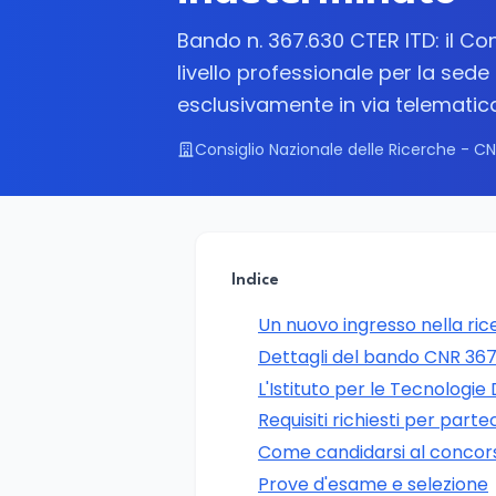
Bando n. 367.630 CTER ITD: il Con
livello professionale per la sede
esclusivamente in via telematic
Consiglio Nazionale delle Ricerche - C
Indice
Un nuovo ingresso nella ric
Dettagli del bando CNR 36
L'Istituto per le Tecnologie
Requisiti richiesti per part
Come candidarsi al concor
Prove d'esame e selezione