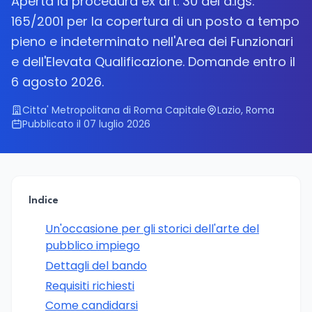
Aperta la procedura ex art. 30 del d.lgs.
165/2001 per la copertura di un posto a tempo
pieno e indeterminato nell'Area dei Funzionari
e dell'Elevata Qualificazione. Domande entro il
6 agosto 2026.
Citta' Metropolitana di Roma Capitale
Lazio, Roma
Pubblicato il 07 luglio 2026
Indice
Un'occasione per gli storici dell'arte del
pubblico impiego
Dettagli del bando
Requisiti richiesti
Come candidarsi