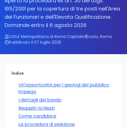
Aperta la procedura ex art. 30 del d.lgs.
165/2001 per la copertura di tre posti nell'Area
dei Funzionari e dell'Elevata Qualificazione.
Domande entro il 6 agosto 2026
Citta' Metropolitana di Roma Capitale
Lazio, Roma
Pubblicato il 07 luglio 2026
Indice
Un'opportunità per i geologi del pubblico
impiego
I dettagli del bando
Requisiti richiesti
Come candidarsi
La procedura di selezione