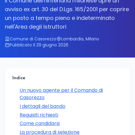
Il Comune dell'hinterland milanese apre un
avviso ex art. 30 del D.Lgs. 165/2001 per coprire
un posto a tempo pieno e indeterminato
nell'Area degli Istruttori
Comune di Casorezzo
Lombardia, Milano
Pubblicato il 29 giugno 2026
Indice
Un nuovo agente per il Comando di
Casorezzo
I dettagli del bando
Requisiti richiesti
Come candidarsi
La procedura di selezione