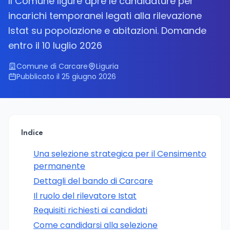
Il Comune ligure apre le candidature per
incarichi temporanei legati alla rilevazione
Istat su popolazione e abitazioni. Domande
entro il 10 luglio 2026
Comune di Carcare
Liguria
Pubblicato il 25 giugno 2026
Indice
Una selezione strategica per il Censimento
permanente
Dettagli del bando di Carcare
Il ruolo del rilevatore Istat
Requisiti richiesti ai candidati
Come candidarsi alla selezione