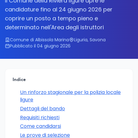
Il Comune della Riviera ligure apre le
candidature fino al 24 giugno 2026 per
coprire un posto a tempo pieno e
determinato nell'Area degli istruttori
Comune di Albissola Marina
Liguria, Savona
Pubblicato il 04 giugno 2026
Indice
Un rinforzo stagionale per la polizia locale
ligure
Dettagli del bando
Requisiti richiesti
Come candidarsi
Le prove di selezione