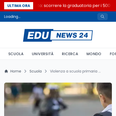
Consiglio di Stato: scorrere la graduatoria per i 500 pos
ULTIMA ORA
Loading...
SCUOLA
UNIVERSITÀ
RICERCA
MONDO
FO
Home
Scuola
Violenza a scuola primaria di Voghera: nonno aggredisce un bambino accusandolo di bullismo verso la nipote