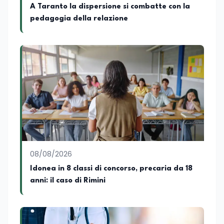
culturale e di promozione territoriale. In
A Taranto la dispersione si combatte con la
passato ho collaborato con testate
pedagogia della relazione
nazionali e regionali, in particolare
pugliesi, e ho scritto i volumi Il sindaco di
Tutti, edito da Il Castello editore e Dal
Rosso al Nero. Ho partecipato al volume
collettivo edito dalla Fondazione
Tatarella e da Giubilei Regnani editore sui
trent’anni dalla fondazione di Alleanza
nazionale. Per tre legislature sono stato
collaboratore parlamentare
occupandomi di legge di bilancio e di
politiche agroalimentari con particolare
riferimento all’export del Made in Italy e
al contrasto dell’Italian sounding,
collaborando con le Camera di
08/08/2026
commercio italiane all’estero.
Idonea in 8 classi di concorso, precaria da 18
Appassionato di storia, di sociologia e di
anni: il caso di Rimini
costume, spesso racconto all’interno
delle collaborazioni giornalistiche i
cambiamenti della società italiana e
internazionale attraverso gli usi, le
abitudini e i protagonisti che hanno