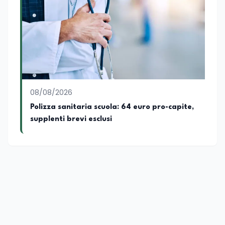
accompagnato negli anni lo sviluppo e la
crescita sociale e culturale. Pugliese di
nascita, vivo a Roma o in un ipotetico
altrove.
08/08/2026
Polizza sanitaria scuola: 64 euro pro-capite,
supplenti brevi esclusi