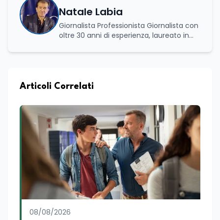
Natale Labia
Giornalista Professionista Giornalista con
oltre 30 anni di esperienza, laureato in
scienze politiche e relazioni internazionali
all’Università La Sapienza di Roma,
collaboro a contratto con L’Edicola e Il
Mattino di Puglia e Basilicata dove mi
occupo di politica e di economia. Per
Articoli Correlati
Edunews24 curo l’informazione politica
relativa ai temi dell’Istruzione. In
particolare, scrivendo delle attività
istituzionali con un focus sia sulle
iniziative e sui programmi dei Ministeri
dell’Istruzione e del Merito, dell’Università
e della Ricerca e della Cultura che su
quelle delle commissioni parlamentari
della Camera dei deputati e del Senato
della Repubblica. Inoltre, sono
amministratore unico di Italialab srl con
cui curo uffici stampa pubblici e privati e
08/08/2026
sviluppo programmi di valorizzazione