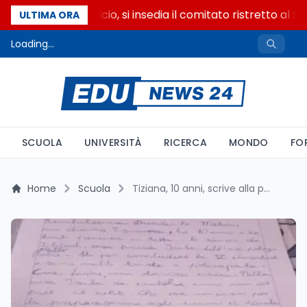
Riforma del calcio, si insedia il comitato ristretto al S
ULTIMA ORA
Loading...
SCUOLA
UNIVERSITÀ
RICERCA
MONDO
FO
Home
Scuola
Tiziana, 10 anni, scrive alla premier Giorgia Meloni per restare a studiare a Filicudi