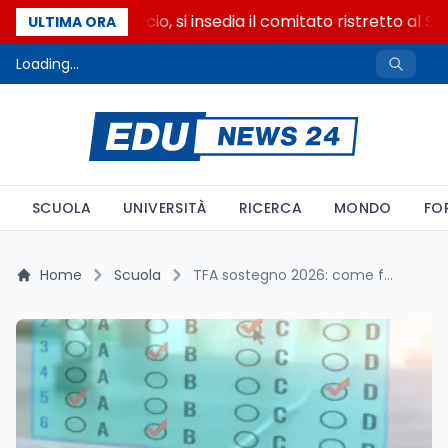
Riforma del calcio, si insedia il comitato ristretto al S
ULTIMA ORA
Loading...
SCUOLA
UNIVERSITÀ
RICERCA
MONDO
FO
Home
Scuola
TFA sostegno 2026: come funziona davvero la preselettiva