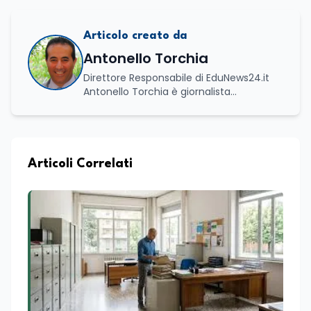
Articolo creato da
Antonello Torchia
Direttore Responsabile di EduNews24.it
Antonello Torchia è giornalista
professionista, politologo e geografo,
con un percorso formativo e
professionale di ampio respiro che
integra competenze in ambito
economico, geopolitico, comunicativo e
Articoli Correlati
territoriale. Vanta una solida formazione
accademica multidisciplinare: ha
conseguito la Laurea in Economia e
Commercio (quadriennale, Vecchio
Ordinamento), la Laurea Magistrale in
Relazioni Internazionali (LM-52) con la
votazione di 110/110 e lode, e la Laurea
Magistrale in Scienze Geografiche (LM-
80). Un trittico di competenze che gli
consente di leggere i fenomeni