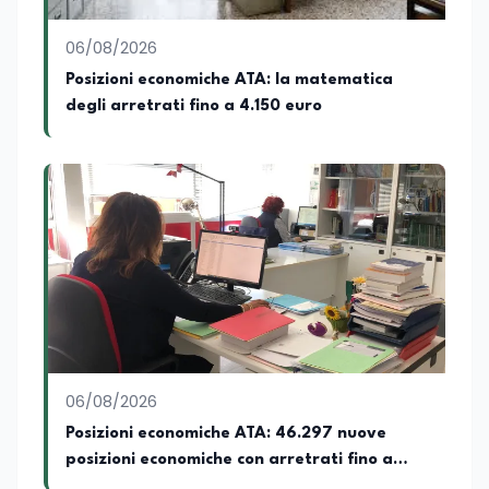
contemporanei con una prospettiva che
abbraccia le dinamiche economiche, le
06/08/2026
relazioni tra Stati e le dimensioni spaziali
e territoriali della società. Nel corso della
Posizioni economiche ATA: la matematica
sua carriera ha maturato una
degli arretrati fino a 4.150 euro
significativa esperienza nella
comunicazione istituzionale e politica,
collaborando con emittenti televisive e
testate della carta stampata. Questa
esperienza sul campo gli ha conferito
una padronanza trasversale dei linguaggi
mediatici, dalla televisione al digitale.
Attualmente ricopre il ruolo di Direttore
Responsabile di EduNews24.it, testata
giornalistica online dedicata al mondo
dell'istruzione, della formazione e delle
politiche educative italiane ed europee,
dove cura la linea editoriale e
supervisiona la produzione di contenuti
06/08/2026
rivolti a docenti, studenti, istituzioni e
Posizioni economiche ATA: 46.297 nuove
operatori del settore educativo. È inoltre
posizioni economiche con arretrati fino a
docente di Comunicazione presso la
SSML Città di Lamezia Terme, istituto
4.150 euro