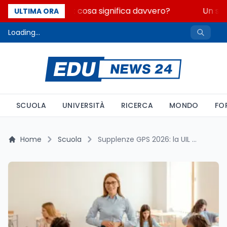
Fondo perduto: cosa significa davvero?
Un seco
ULTIMA ORA
Loading...
SCUOLA
UNIVERSITÀ
RICERCA
MONDO
FO
Home
Scuola
Supplenze GPS 2026: la UIL chiede di pre-caricare le 150 preferenze