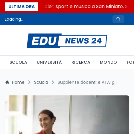
“Noi siamo le Scuole”: sport e musica a San Miniato, STEM
ULTIMA ORA
Loading...
SCUOLA
UNIVERSITÀ
RICERCA
MONDO
FO
Home
Scuola
Supplenze docenti e ATA: guida completa alla normativa 2026 e ai diritti dei supplenti