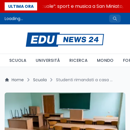
“Noi siamo le Scuole”: sport e musica a San Miniato, ST
ULTIMA ORA
Loading...
SCUOLA
UNIVERSITÀ
RICERCA
MONDO
FO
Home
Scuola
Studenti rimandati a casa a Firenze: la carenza di collaboratori scolastici