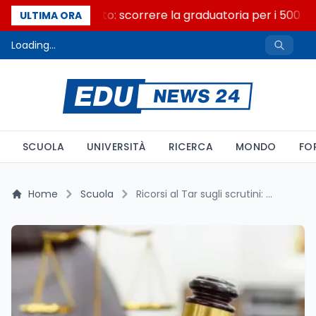
Consiglio di Stato: scorrere la graduatoria per i 500 po
ULTIMA ORA
Loading...
SCUOLA
UNIVERSITÀ
RICERCA
MONDO
FO
Home
Scuola
Ricorsi al Tar sugli scrutini: +25% a Roma, ma solo 1 su 10 vince