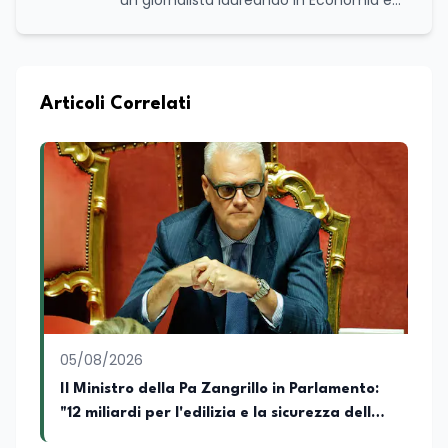
un giornalista laureando in Economia e
Commercio, con una solida esperienza
maturata nel settore della formazione.
Da anni lavora con competenza
nell’ambito della formazione
professionale, distinguendosi per una
Articoli Correlati
conoscenza approfondita delle politiche
attive del lavoro e delle dinamiche che
legano istruzione, occupazione e
sviluppo delle competenze. Alla
preparazione economica e professionale
affianca una grande passione per la
lettura e per il giornalismo, che ne
arricchiscono il profilo umano e
culturale. Spazia con disinvoltura tra
diverse tematiche, offrendo sempre il
proprio punto di vista con equilibrio,
sensibilità e spirito critico.
05/08/2026
Il Ministro della Pa Zangrillo in Parlamento:
"12 miliardi per l'edilizia e la sicurezza delle
scuole con risorse Pnrr"