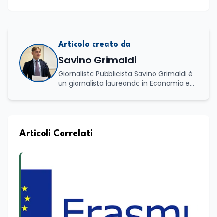
Articolo creato da
Savino Grimaldi
Giornalista Pubblicista Savino Grimaldi è
un giornalista laureando in Economia e
Commercio, con una solida esperienza
maturata nel settore della formazione.
Da anni lavora con competenza
nell’ambito della formazione
professionale, distinguendosi per una
Articoli Correlati
conoscenza approfondita delle politiche
attive del lavoro e delle dinamiche che
legano istruzione, occupazione e
sviluppo delle competenze. Alla
preparazione economica e professionale
affianca una grande passione per la
lettura e per il giornalismo, che ne
arricchiscono il profilo umano e