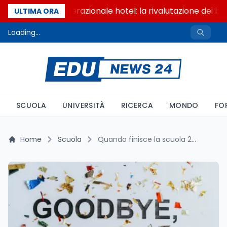
Passaggio generazionale hotel: la rivalutazione dei ben
ULTIMA ORA
Loading...
SCUOLA
UNIVERSITÀ
RICERCA
MONDO
FO
Home
Scuola
Quando finisce la scuola 2026 e il conto per la maturita del 18 giugno