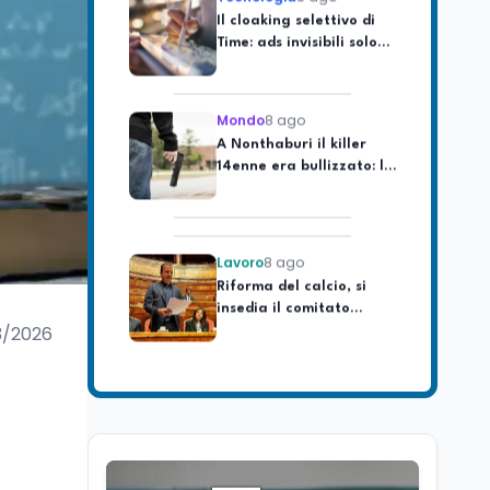
Time: ads invisibili solo
per i chatbot AI
Mondo
8 ago
A Nonthaburi il killer
14enne era bullizzato: la
CZ-75 era del nonno
Lavoro
8 ago
Riforma del calcio, si
insedia il comitato
ristretto al Senato. La
soddisfazione del
3/2026
senatore di Forza Italia,
Mondo
8 ago
Mario Occhiuto
L'8 agosto è la Giornata
europea in memoria
delle vittime del lavoro.
Istituita dal Parlamento
di Strasburgo in ricordo
Università
8 ago