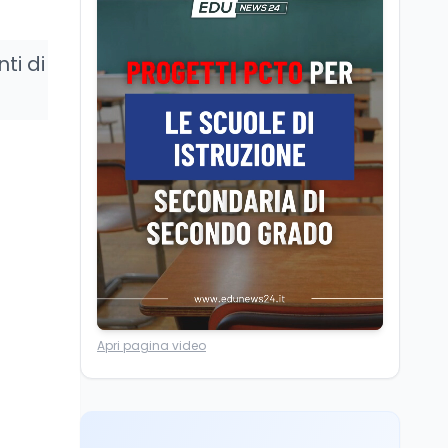
dei minatori morti a
Università statali, il
Marcinelle nel 1956
Fondo ordinario 2026
sale a 9,415 miliardi, c'è
ti di
la firma della ministra
Bernini sul decreto
Tecnologia
8 ago
Il cloaking selettivo di
Time: ads invisibili solo
per i chatbot AI
Mondo
8 ago
A Nonthaburi il killer
14enne era bullizzato: la
CZ-75 era del nonno
Lavoro
8 ago
Apri pagina video
Riforma del calcio, si
insedia il comitato
ristretto al Senato. La
soddisfazione del
senatore di Forza Italia,
Mondo
8 ago