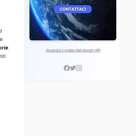
a
le
rie
Guarda il video del plugin API
nti