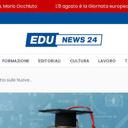
io Occhiuto
L'8 agosto è la Giornata europea in mem
FORMAZIONE
EDITORIALI
CULTURA
LAVORO
T
Posizioni Economiche ATA: Tutto sulle Nuove Graduatorie, Aumenti di Stipendio e Durata Triennale