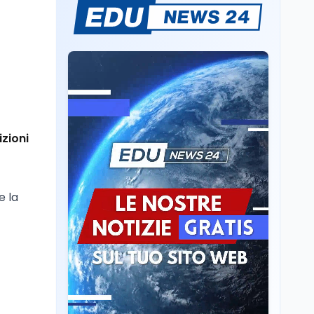
Mario Occhiuto
L'8 agosto è la Giornata
europea in memoria
delle vittime del lavoro.
Istituita dal Parlamento
di Strasburgo in ricordo
Università
8 ago
dei minatori morti a
Università statali, il
Marcinelle nel 1956
Fondo ordinario 2026
sale a 9,415 miliardi, c'è
la firma della ministra
izioni
Bernini sul decreto
Tecnologia
8 ago
Il cloaking selettivo di
Time: ads invisibili solo
e la
per i chatbot AI
Mondo
8 ago
A Nonthaburi il killer
14enne era bullizzato: la
CZ-75 era del nonno