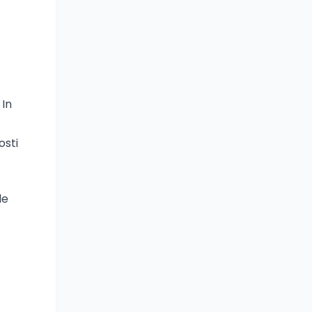
 In
osti
le