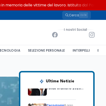
oria delle vittime del lavoro. Istituita dal Parlamento di 
Cerca
K
Ctrl
Lavoro
8 ago
Riforma del calcio, si
I nostri Social
insedia il comitato
ristretto al Senato. La
soddisfazione del
senatore di Forza Italia,
Mondo
8 ago
Mario Occhiuto
ECNOLOGIA
SELEZIONE PERSONALE
INTERPELLI
BAND
L'8 agosto è la Giornata
europea in memoria
delle vittime del lavoro.
Istituita dal Parlamento
di Strasburgo in ricordo
Università
8 ago
dei minatori morti a
Università statali, il
Marcinelle nel 1956
Ultime Notizie
Fondo ordinario 2026
sale a 9,415 miliardi, c'è
la firma della ministra
Bernini sul decreto
Tecnologia
8 ago
Il cloaking selettivo di