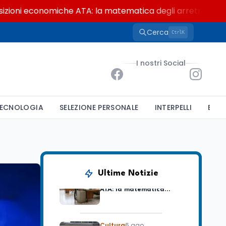
 economiche ATA: la matematica degli arretrati fino a 4.1
Cerca
K
Ctrl
Ricerca
6 ago
Un secolo di Warburg: il
I nostri Social
farmaco anti-tumore
che accende la glicolisi
Ricerca
6 ago
ECNOLOGIA
SELEZIONE PERSONALE
INTERPELLI
BAND
Il rivelatore che 'vede' i
reattori spenti
attraverso 400 metri di
roccia
Scuola
6 ago
Posizioni economiche
Ultime Notizie
ATA: la matematica
degli arretrati fino a
4.150 euro
Cultura
6 ago
Spesa culturale in