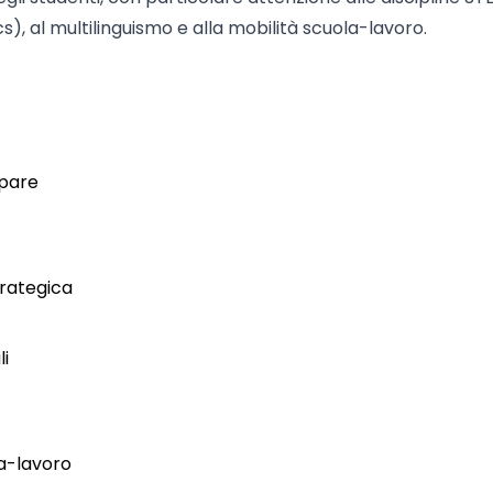
, al multilinguismo e alla mobilità scuola-lavoro.
ipare
trategica
li
la-lavoro