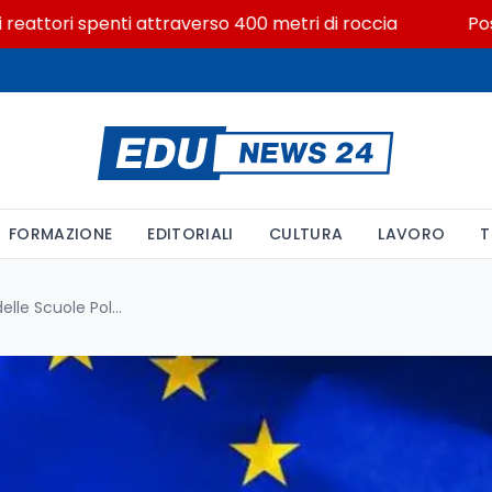
ttori spenti attraverso 400 metri di roccia
Posizioni
FORMAZIONE
EDITORIALI
CULTURA
LAVORO
T
PNRR: Avviso per la Selezione delle Scuole Polo Nazionali su Orientamento e Formazione Scuola-Lavoro. Focus su STEM, Multilinguismo e Mobilità. Candidature entro il 12 marzo 2026