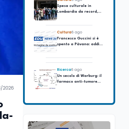
Lombardia da record,
ma la voragine Nord-
Sud triplica
Cultura
6 ago
Francesco Guccini si è
spento a Pàvana: addio
al Maestrone
Ricerca
6 ago
Un secolo di Warburg: il
farmaco anti-tumore
che accende la glicolisi
3/2026
Ricerca
6 ago
Il rivelatore che 'vede' i
o
reattori spenti
attraverso 400 metri di
la-
roccia
Scuola
6 ago