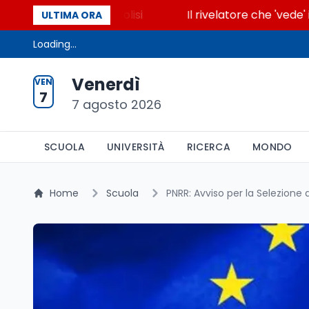
accende la glicolisi
Il rivelatore che 'vede' i rea
ULTIMA ORA
Loading...
Venerdì
VEN
7
7 agosto 2026
SCUOLA
UNIVERSITÀ
RICERCA
MONDO
Home
Scuola