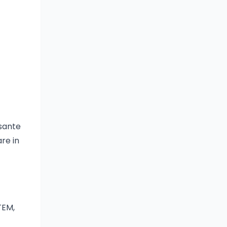
ssante
re in
TEM,