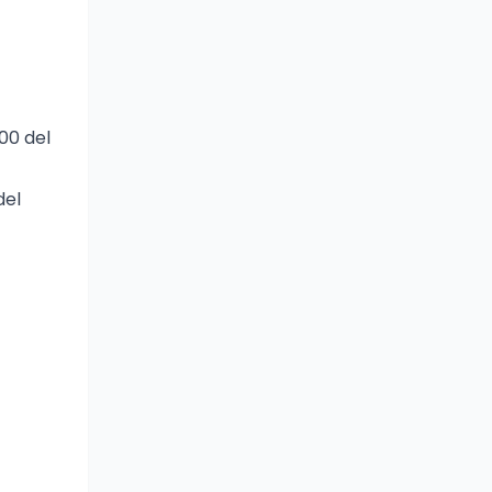
00 del
del