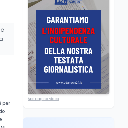
Posizioni economiche
ATA: la matematica
degli arretrati fino a
4.150 euro
le
Cultura
6 ago
la
Spesa culturale in
Lombardia da record,
ma la voragine Nord-
Sud triplica
Cultura
6 ago
Francesco Guccini si è
spento a Pàvana: addio
al Maestrone
Ricerca
6 ago
Apri pagina video
Un secolo di Warburg: il
9 per
farmaco anti-tumore
ndo
che accende la glicolisi
e
TEM
Ricerca
6 ago