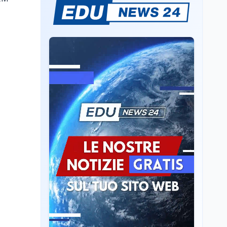
Il rivelatore che 'vede' i
reattori spenti
attraverso 400 metri di
roccia
Scuola
6 ago
Posizioni economiche
ATA: la matematica
degli arretrati fino a
4.150 euro
Cultura
6 ago
Spesa culturale in
Lombardia da record,
ma la voragine Nord-
Sud triplica
Cultura
6 ago
Francesco Guccini si è
spento a Pàvana: addio
al Maestrone