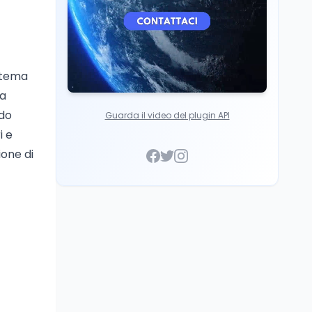
istema
la
odo
Guarda il video del plugin API
i e
ione di