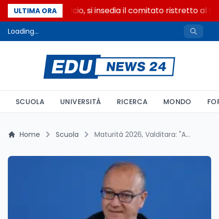
Riforma del calcio, si insedia il comitato ristretto al S
ULTIMA ORA
Loading...
SCUOLA
UNIVERSITÀ
RICERCA
MONDO
FO
Home
Scuola
Maturità 2026, Valditara: "Affrontatela con serenità e impegno"