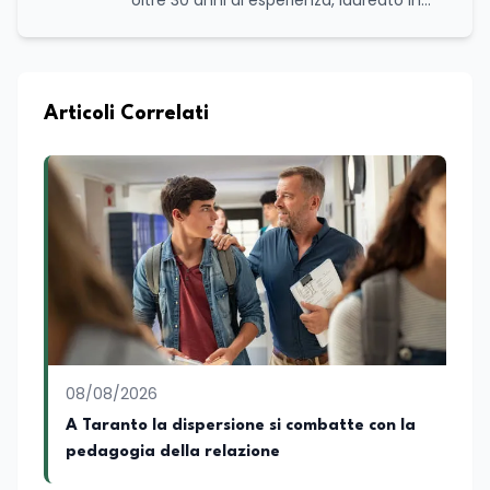
oltre 30 anni di esperienza, laureato in
scienze politiche e relazioni internazionali
all’Università La Sapienza di Roma,
collaboro a contratto con L’Edicola e Il
Mattino di Puglia e Basilicata dove mi
occupo di politica e di economia. Per
Articoli Correlati
Edunews24 curo l’informazione politica
relativa ai temi dell’Istruzione. In
particolare, scrivendo delle attività
istituzionali con un focus sia sulle
iniziative e sui programmi dei Ministeri
dell’Istruzione e del Merito, dell’Università
e della Ricerca e della Cultura che su
quelle delle commissioni parlamentari
della Camera dei deputati e del Senato
della Repubblica. Inoltre, sono
amministratore unico di Italialab srl con
cui curo uffici stampa pubblici e privati e
08/08/2026
sviluppo programmi di valorizzazione
culturale e di promozione territoriale. In
A Taranto la dispersione si combatte con la
passato ho collaborato con testate
pedagogia della relazione
nazionali e regionali, in particolare
pugliesi, e ho scritto i volumi Il sindaco di