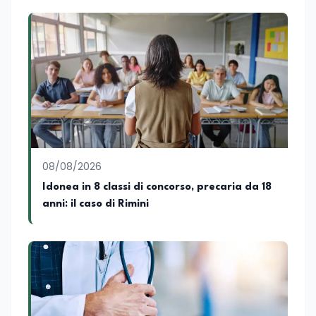
Tutti, edito da Il Castello editore e Dal
Rosso al Nero. Ho partecipato al volume
collettivo edito dalla Fondazione
Tatarella e da Giubilei Regnani editore sui
trent’anni dalla fondazione di Alleanza
nazionale. Per tre legislature sono stato
collaboratore parlamentare
occupandomi di legge di bilancio e di
politiche agroalimentari con particolare
riferimento all’export del Made in Italy e
al contrasto dell’Italian sounding,
collaborando con le Camera di
08/08/2026
commercio italiane all’estero.
Idonea in 8 classi di concorso, precaria da 18
Appassionato di storia, di sociologia e di
anni: il caso di Rimini
costume, spesso racconto all’interno
delle collaborazioni giornalistiche i
cambiamenti della società italiana e
internazionale attraverso gli usi, le
abitudini e i protagonisti che hanno
accompagnato negli anni lo sviluppo e la
crescita sociale e culturale. Pugliese di
nascita, vivo a Roma o in un ipotetico