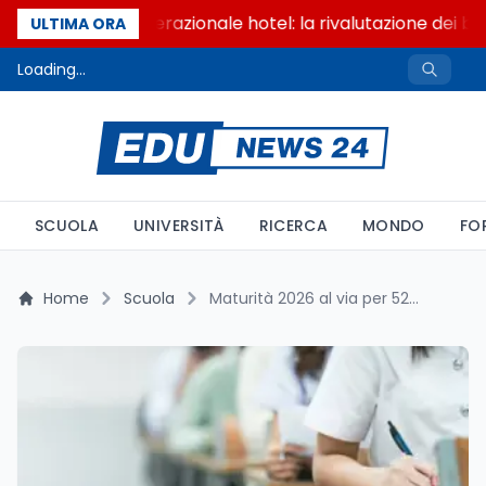
Passaggio generazionale hotel: la rivalutazione dei ben
ULTIMA ORA
Loading...
SCUOLA
UNIVERSITÀ
RICERCA
MONDO
FO
Home
Scuola
Maturità 2026 al via per 527mila studenti: il divario è regionale