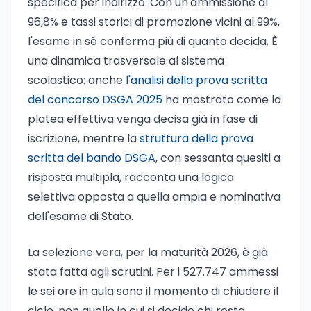
specifica per indirizzo. Con un'ammissione al
96,8% e tassi storici di promozione vicini al 99%,
l'esame in sé conferma più di quanto decida. È
una dinamica trasversale al sistema
scolastico: anche
l'analisi della prova scritta
del concorso DSGA 2025
ha mostrato come la
platea effettiva venga decisa già in fase di
iscrizione, mentre la
struttura della prova
scritta del bando DSGA
, con sessanta quesiti a
risposta multipla, racconta una logica
selettiva opposta a quella ampia e nominativa
dell'esame di Stato.
La selezione vera, per la maturità 2026, è già
stata fatta agli scrutini. Per i 527.747 ammessi
le sei ore in aula sono il momento di chiudere il
ciclo, non quello in cui si decide chi resta