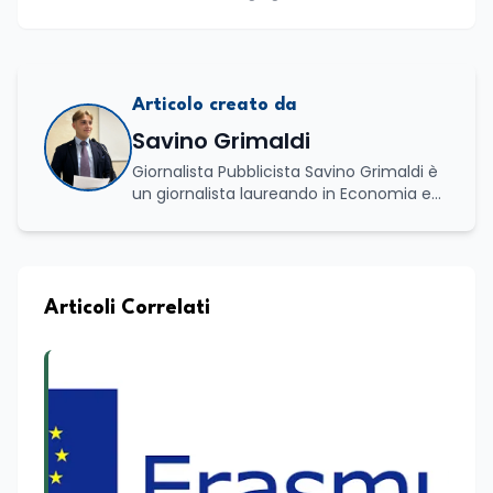
Articolo creato da
Savino Grimaldi
Giornalista Pubblicista Savino Grimaldi è
un giornalista laureando in Economia e
Commercio, con una solida esperienza
maturata nel settore della formazione.
Da anni lavora con competenza
nell’ambito della formazione
professionale, distinguendosi per una
Articoli Correlati
conoscenza approfondita delle politiche
attive del lavoro e delle dinamiche che
legano istruzione, occupazione e
sviluppo delle competenze. Alla
preparazione economica e professionale
affianca una grande passione per la
lettura e per il giornalismo, che ne
arricchiscono il profilo umano e