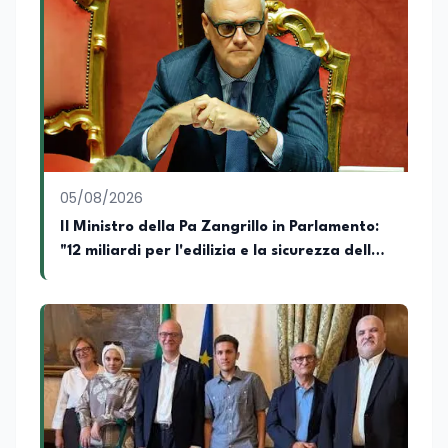
divulgativi destinati al web, collaborando
con progetti editoriali e diverse realtà.
Parallelamente si occupa di editing e
revisione testi, affiancando redazioni e
autori nella costruzione di contenuti
solidi dal punto di vista editoriale. È
autrice di un libro e appassionata di
editoria, storia e divulgazione. Su
EduNews24.it scrive articoli dedicati ad
istruzione, formazione, cultura e
05/08/2026
cambiamenti sociali, con l’obiettivo di
offrire strumenti utili per comprendere la
Il Ministro della Pa Zangrillo in Parlamento:
realtà contemporanea.
"12 miliardi per l'edilizia e la sicurezza delle
scuole con risorse Pnrr"