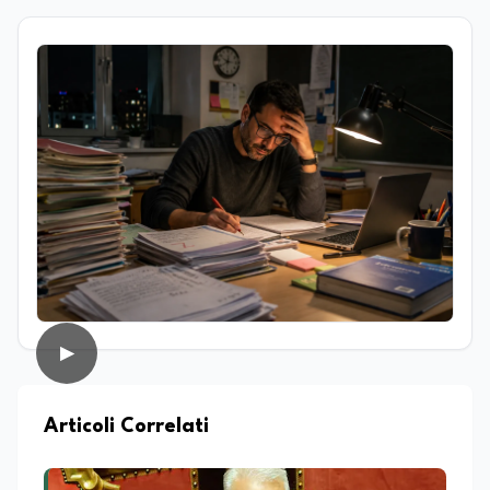
magistrale in Islamistica e Mediazione
Interculturale. È autrice, copywriter ed
editor. La formazione umanistica ha
contribuito a sviluppare il suo interesse
per la scrittura, l’analisi dei testi e la
divulgazione, competenze che oggi
applica nel lavoro giornalistico e nella
produzione di contenuti. Il suo percorso
di studi si è concentrato sulle dinamiche
culturali, sui processi migratori e sul
dialogo tra società e religioni, con
particolare attenzione alla
comunicazione e alla mediazione. Da
circa dieci anni lavora nel campo della
scrittura professionale e dell’editoria
digitale. Scrive su giornali e testate
▶
online occupandosi di informazione e
approfondimento. Ha collaborato anche
con realtà radiofoniche come speaker,
occupandosi inoltre della produzione di
Articoli Correlati
contenuti per la programmazione. Nel
tempo ha realizzato articoli e contenuti