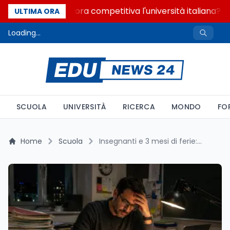
Quanto è ancora competitiva l'università italiana? Co
ULTIMA ORA
Loading...
SCUOLA
UNIVERSITÀ
RICERCA
MONDO
FO
Home
Scuola
Insegnanti e 3 mesi di ferie: è davvero così? I dati OCSE smentiscono il luogo comune