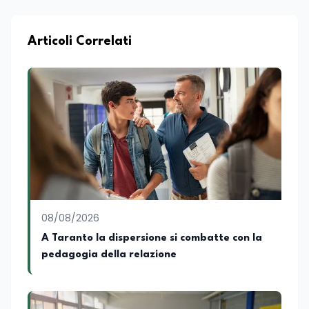
Da anni lavora con competenza
nell’ambito della formazione
professionale, distinguendosi per una
Articoli Correlati
conoscenza approfondita delle politiche
attive del lavoro e delle dinamiche che
legano istruzione, occupazione e
sviluppo delle competenze. Alla
preparazione economica e professionale
affianca una grande passione per la
lettura e per il giornalismo, che ne
arricchiscono il profilo umano e
culturale. Spazia con disinvoltura tra
diverse tematiche, offrendo sempre il
proprio punto di vista con equilibrio,
sensibilità e spirito critico.
08/08/2026
A Taranto la dispersione si combatte con la
pedagogia della relazione