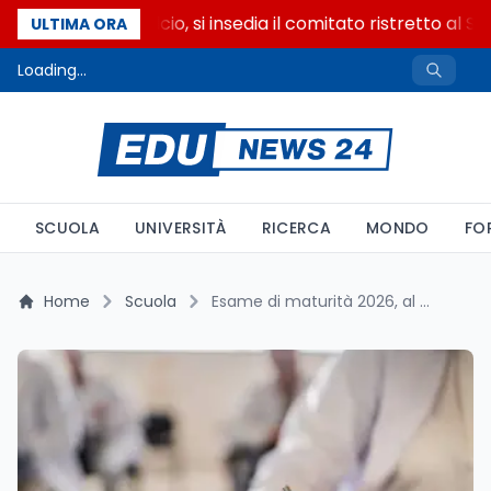
Riforma del calcio, si insedia il comitato ristretto al S
ULTIMA ORA
Loading...
SCUOLA
UNIVERSITÀ
RICERCA
MONDO
FO
Home
Scuola
Esame di maturità 2026, al via il 18 giugno: cosa cambia all'orale