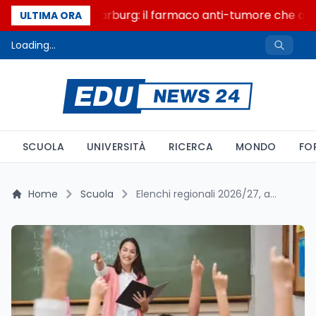
Un secolo di Warburg: il farmaco anti-tumore che accen
ULTIMA ORA
Loading...
SCUOLA
UNIVERSITÀ
RICERCA
MONDO
FO
Home
Scuola
Elenchi regionali 2026/27, a parità di punteggio decide il genere