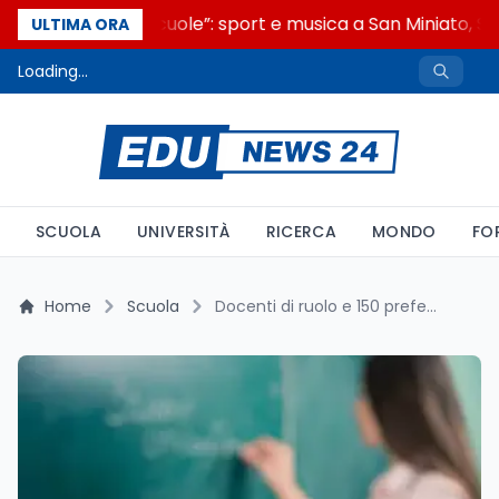
“Noi siamo le Scuole”: sport e musica a San Miniato, ST
ULTIMA ORA
Loading...
SCUOLA
UNIVERSITÀ
RICERCA
MONDO
FO
Home
Scuola
Docenti di ruolo e 150 preferenze: perché compilare costa il doppio