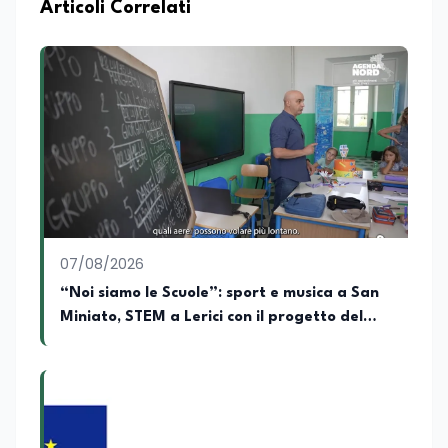
moderatrice in eventi letterari, curando il
Articoli Correlati
dialogo con autori e pubblico e la
conduzione di incontri culturali. Grazie al
proprio percorso formativo e
professionale ha sviluppato solide
competenze nella comunicazione, nella
scrittura e nell'organizzazione di iniziative
culturali. Su Edunews24 si occupa della
cura di contenuti e approfondimenti
dedicati al mondo della cultura,
dell'attualità e della formazione. È
ideatrice e curatrice della rassegna
letteraria “Storie da Tè”, progetto nato
07/08/2026
con l'obiettivo di promuovere la lettura e
favorire il confronto tra autori, opere e
“Noi siamo le Scuole”: sport e musica a San
pubblico attraverso incontri e dialoghi
Miniato, STEM a Lerici con il progetto del
dedicati alla letteratura contemporanea.
Mim