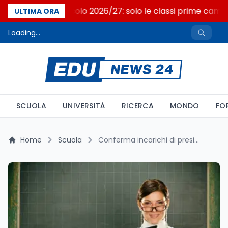
Nuovo curricolo 2026/27: solo le classi prime camb
ULTIMA ORA
Loading...
SCUOLA
UNIVERSITÀ
RICERCA
MONDO
FO
Home
Scuola
Conferma incarichi di presidenza 2026/27: scadenza oggi 22 maggio