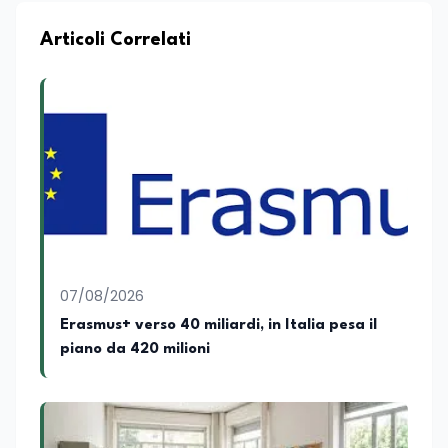
nell’ambito della formazione
professionale, distinguendosi per una
Articoli Correlati
conoscenza approfondita delle politiche
attive del lavoro e delle dinamiche che
legano istruzione, occupazione e
sviluppo delle competenze. Alla
preparazione economica e professionale
affianca una grande passione per la
lettura e per il giornalismo, che ne
arricchiscono il profilo umano e
culturale. Spazia con disinvoltura tra
diverse tematiche, offrendo sempre il
proprio punto di vista con equilibrio,
sensibilità e spirito critico.
07/08/2026
Erasmus+ verso 40 miliardi, in Italia pesa il
piano da 420 milioni