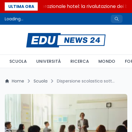
Passaggio generazionale hotel: la rivalutazione dei ben
ULTIMA ORA
Loading...
SCUOLA
UNIVERSITÀ
RICERCA
MONDO
FO
Home
Scuola
Dispersione scolastica sotto la media UE, ma le Isole battono la Germania