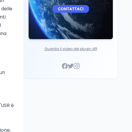
un
 delle
nti
l
una
Guarda il video del plugin API
 un
l'USR è
ione,