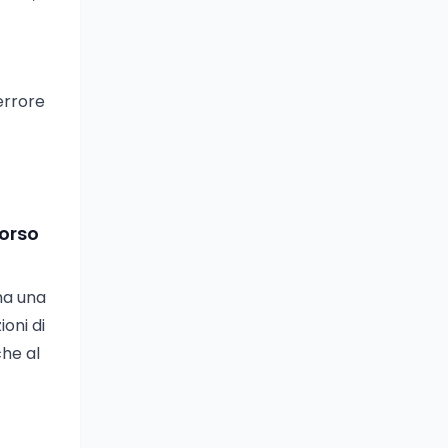
errore
corso
ha una
ioni di
che al