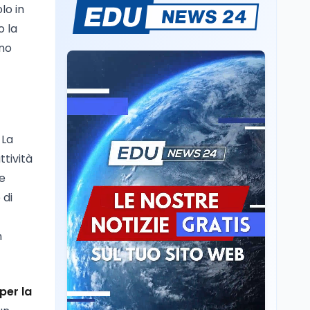
Ricerca
6 ago
lo in
Il rivelatore che 'vede' i
o la
reattori spenti
ono
attraverso 400 metri di
roccia
Scuola
6 ago
Posizioni economiche
ATA: la matematica
degli arretrati fino a
 La
4.150 euro
ttività
Cultura
6 ago
me
Spesa culturale in
Lombardia da record,
 di
ma la voragine Nord-
Sud triplica
n
Cultura
6 ago
Francesco Guccini si è
spento a Pàvana: addio
al Maestrone
per la