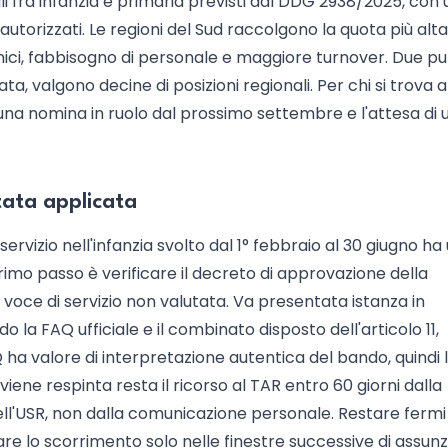
ali fra infanzia e primaria previsti dal DDG 2938/2025, con 
 autorizzati. Le regioni del Sud raccolgono la quota più alta
nici, fabbisogno di personale e maggiore turnover. Due pu
ata, valgono decine di posizioni regionali. Per chi si trova a
ra una nomina in ruolo dal prossimo settembre e l'attesa di 
tata applicata
rvizio nell'infanzia svolto dal 1° febbraio al 30 giugno ha
rimo passo è verificare il decreto di approvazione della
 voce di servizio non valutata. Va presentata istanza in
o la FAQ ufficiale e il combinato disposto dell'articolo 11,
 ha valore di interpretazione autentica del bando, quindi 
 viene respinta resta il ricorso al TAR entro 60 giorni dalla
dell'USR, non dalla comunicazione personale. Restare fermi
iare lo scorrimento solo nelle finestre successive di assunz