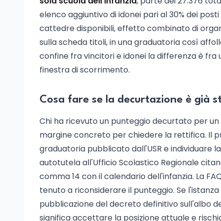
sola scuola dell'infanzia
, parte dei 27.376 tot
elenco aggiuntivo di idonei pari al 30% dei posti
cattedre disponibili, effetto combinato di orga
sulla scheda titoli, in una graduatoria così affoll
confine fra vincitori e idonei la differenza è f
finestra di scorrimento.
Cosa fare se la decurtazione è già s
Chi ha ricevuto un punteggio decurtato per un se
margine concreto per chiedere la rettifica. Il p
graduatoria pubblicato dall'USR e individuare la
autotutela all'Ufficio Scolastico Regionale citand
comma 14 con il calendario dell'infanzia. La FAQ
tenuto a riconsiderare il punteggio. Se l'istanza
pubblicazione del decreto definitivo sull'albo 
significa accettare la posizione attuale e risch