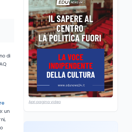
Scuola
6 ago
Posizioni economiche
ATA: la matematica
degli arretrati fino a
4.150 euro
Cultura
6 ago
Spesa culturale in
Lombardia da record,
ma la voragine Nord-
no di
Sud triplica
 FAQ
Cultura
6 ago
Francesco Guccini si è
spento a Pàvana: addio
al Maestrone
Ricerca
6 ago
Apri pagina video
re
Un secolo di Warburg: il
e: un
farmaco anti-tumore
ni,
che accende la glicolisi
io