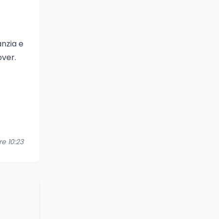
o
anzia e
over.
re 10:23