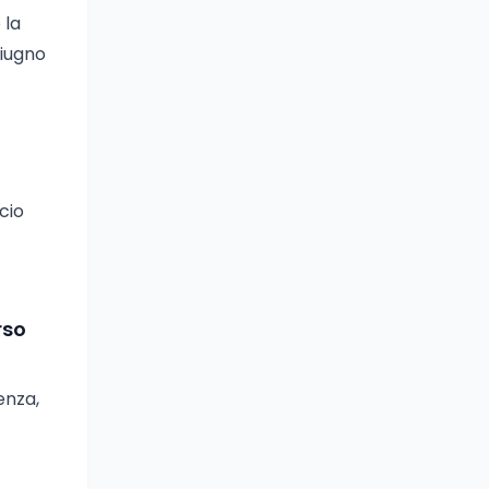
 la
giugno
cio
rso
enza,