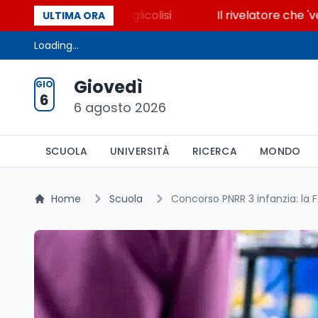
he accende la glicolisi
Il rivelatore che 'vede' i r
ULTIMA ORA
Loading...
Giovedì
GIO
6
6 agosto 2026
SCUOLA
UNIVERSITÀ
RICERCA
MONDO
Home
Scuola