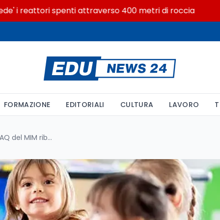
eattori spenti attraverso 400 metri di roccia
Posizio
FORMAZIONE
EDITORIALI
CULTURA
LAVORO
T
Concorso PNRR 3 infanzia: la FAQ del MIM ribalta la decisione dell'USR