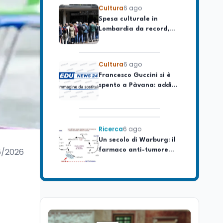
Spesa culturale in
Lombardia da record,
ma la voragine Nord-
Sud triplica
Cultura
6 ago
Francesco Guccini si è
spento a Pàvana: addio
al Maestrone
Ricerca
6 ago
Un secolo di Warburg: il
farmaco anti-tumore
che accende la glicolisi
6/2026
Ricerca
6 ago
Il rivelatore che 'vede' i
reattori spenti
attraverso 400 metri di
roccia