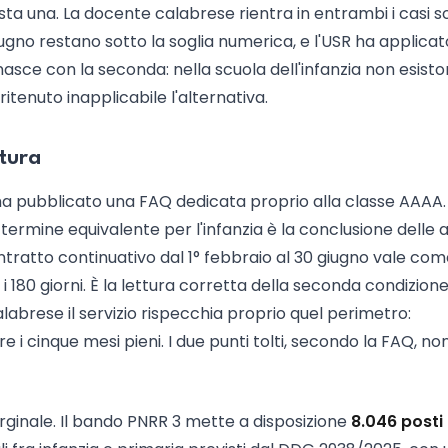
asta una. La docente calabrese rientra in entrambi i casi so
iugno restano sotto la soglia numerica, e l'USR ha applicat
asce con la seconda: nella scuola dell'infanzia non esist
 ritenuto inapplicabile l'alternativa.
ttura
o ha pubblicato una FAQ dedicata proprio alla classe AAAA.
il termine equivalente per l'infanzia è la conclusione delle a
ontratto continuativo dal 1° febbraio al 30 giugno vale co
180 giorni. È la lettura corretta della seconda condizione
labrese il servizio rispecchia proprio quel perimetro:
re i cinque mesi pieni. I due punti tolti, secondo la FAQ, no
rginale. Il bando PNRR 3 mette a disposizione
8.046 posti 