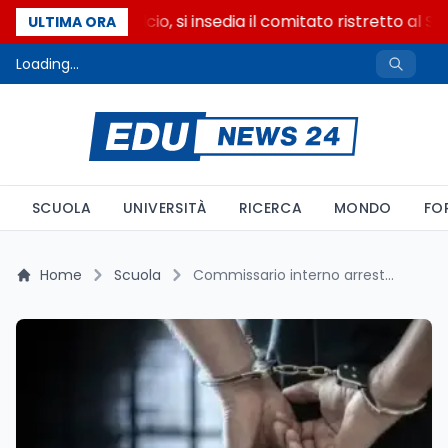
Riforma del calcio, si insedia il comitato ristretto al S
ULTIMA ORA
Loading...
SCUOLA
UNIVERSITÀ
RICERCA
MONDO
FO
Home
Scuola
Commissario interno arrestato per abusi: cosa succede ora alla maturità